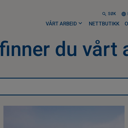
SØK
expand_more
VÅRT ARBEID
NETTBUTIKK
O
finner du vårt 