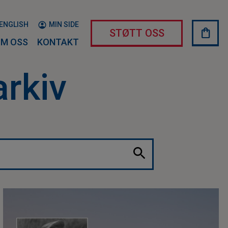
ENGLISH
MIN SIDE
shopping_bag
HAND
STØTT OSS
M OSS
KONTAKT
arkiv