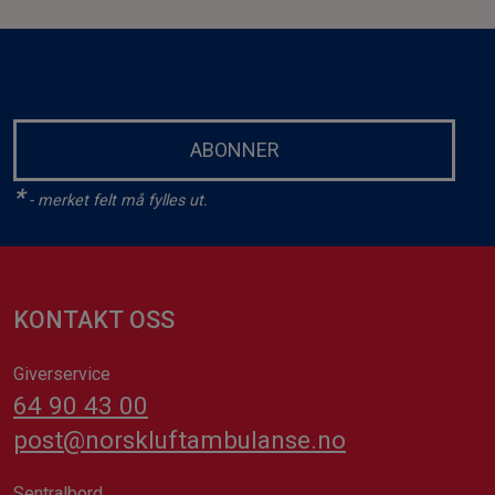
ABONNER
*
- merket felt må fylles ut.
KONTAKT OSS
Giverservice
64 90 43 00
post@norskluftambulanse.no
Sentralbord