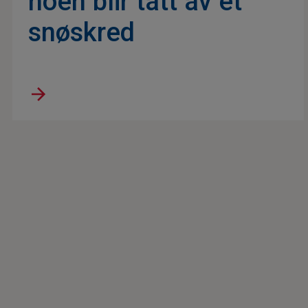
noen blir tatt av et
snøskred