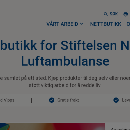
SØK
expand_more
VÅRT ARBEID
NETTBUTIKK
O
butikk for Stiftelsen 
Luftambulanse
 samlet på ett sted. Kjøp produkter til deg selv eller noe
støtt viktig arbeid for å redde liv.
check_circle
check_circle
|
|
ed Vipps
Gratis frakt
Leve
Anlednin