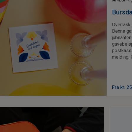
Bursd
Overrask 
Denne gav
jubilante
gavebeløp
postkassa
melding. R
Fra kr.
25