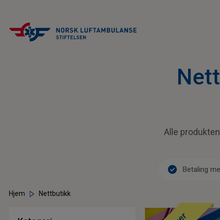
Nett
Alle produktene
check_circle
Betaling m
Hjem
Nettbutikk