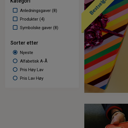
Bestselger
Kategori
Anledningsgaver
(
8
)
Produkter
(
4
)
Symbolske gaver
(
8
)
Sorter etter
Nyeste
Alfabetisk A-Å
Pris Høy Lav
Pris Lav Høy