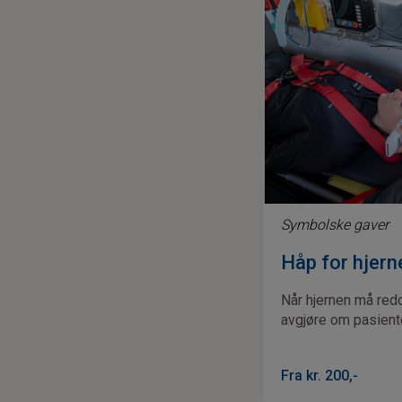
Symbolske gaver
Håp for hjern
Når hjernen må redde
avgjøre om pasiente
Fra kr.
200
,-