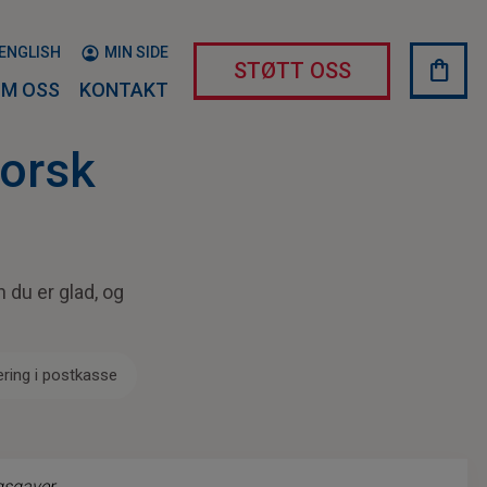
ENGLISH
MIN SIDE
shopping_bag
HAND
STØTT OSS
M OSS
KONTAKT
Norsk
n du er glad, og
ring i postkasse
gsgaver