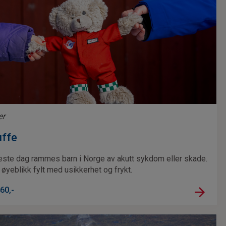
er
uffe
este dag rammes barn i Norge av akutt sykdom eller skade.
 øyeblikk fylt med usikkerhet og frykt.
60
,-