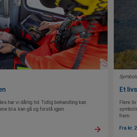
Symbols
en
Et liv
s har vi dårlig tid. Tidlig behandling kan
Flere li
ne bl.a. kan gå og forstå igjen.
symbolsk
frem.
Fra kr.
2