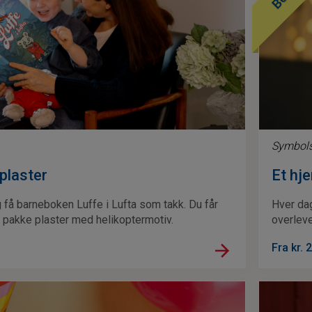
Symbols
plaster
Et hj
og få barneboken Luffe i Lufta som takk. Du får
Hver dag
 pakke plaster med helikoptermotiv.
overleve
Fra kr.
2