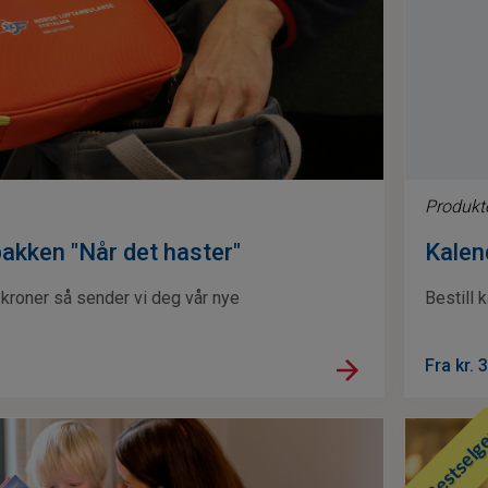
Produkt
akken "Når det haster"
Kalen
 kroner så sender vi deg vår nye
Bestill 
Fra kr.
3
Bestselg