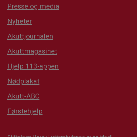
Presse og media
Nyheter
Akuttjournalen
Akuttmagasinet
Hjelp 113-appen
Nødplakat
Akutt-ABC
Førstehjelp