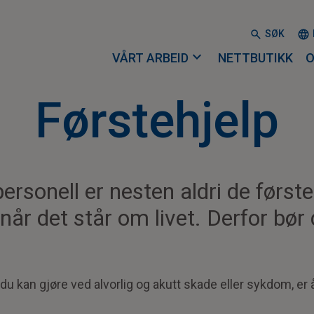
SØK
expand_more
VÅRT ARBEID
NETTBUTIKK
O
Førstehjelp
ersonell er nesten aldri de først
 når det står om livet. Derfor bø
e du kan gjøre ved alvorlig og akutt skade eller sykdom, er