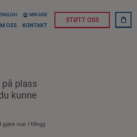
ENGLISH
MIN SIDE
shopping_bag
HAND
STØTT OSS
M OSS
KONTAKT
e på plass
r du kunne
 å gjøre
noe
. I tillegg