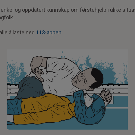
 enkel og oppdatert kunnskap om førstehjelp i ulike situ
agfolk.
 alle å laste ned
113-appen
.