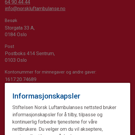
64 90 44 44
info@norskluftambulanse.no
Besøk
Storgata 33 A,
0184 Oslo
Post
Postboks 414 Sentrum,
0103 Oslo
Kontonummer for minnegaver og andre gaver:
1617.20.74689
Informasjonskapsler
Stiftelsen Norsk Luftambulanses nettsted bruker
informasjonskapsler for å tilby, tilpasse og
kontinuerlig forbedre tjenestene for våre
nettbrukere. Du velger om du vil akseptere,