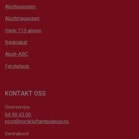
Akuttjournalen
Akuttmagasinet
Hjelp 113-appen
Nødplakat
Akutt-ABC
Førstehjelp
KONTAKT OSS
Giverservice
64 90 43 00
post@norskluftambulanse.no
Sentralbord