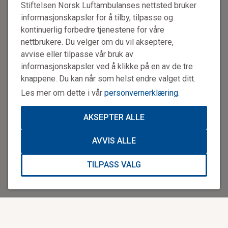
Stiftelsen Norsk Luftambulanses nettsted bruker
Vi er svært glad for all støtte. Som støttebedrift vil dere
informasjonskapsler for å tilby, tilpasse og
motta en hyggelig takk for bidraget. Dere vil motta jevnlige
nyttige nyhetsbrev med livsviktige førstehjelpstips, som er
kontinuerlig forbedre tjenestene for våre
enkelt å dele med dine ansatte.
nettbrukere. Du velger om du vil akseptere,
avvise eller tilpasse vår bruk av
Fire ganger i året sender vi også ut magasinet vårt. Her kan
informasjonskapsler ved å klikke på en av de tre
dere blant annet lese om hva vi jobber med,
knappene. Du kan når som helst endre valget ditt.
pasienthistorier, tips og råd.
Les mer om dette i vår
personvernerklæring
.
AKSEPTER ALLE
AVVIS ALLE
TILPASS VALG