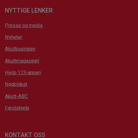
NYTTIGE LENKER
Presse og media
Nyheter
Akuttjournalen
Akuttmagasinet
Hjelp 113-appen
Nødplakat
Akutt-ABC
Førstehjelp
KONTAKT OSS