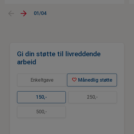
01/04
Gi din støtte til livreddende
arbeid
favorite
Enkeltgave
Månedlig støtte
150
,-
250
,-
500
,-