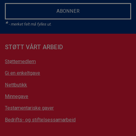
ABONNER
*
- merket felt må fylles ut.
STØTT VÅRT ARBEID
Støttemedlem
Gi en enkeltgave
Nettbutikk
Minnegave
Testamentariske gaver
Bedrifts- og stiftelsessamarbeid