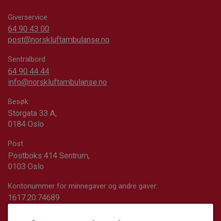
Giverservice
64 90 43 00
post@norskluftambulanse.no
Sentralbord
64 90 44 44
info@norskluftambulanse.no
Besøk
Storgata 33 A,
0184 Oslo
Post
Postboks 414 Sentrum,
0103 Oslo
Kontonummer for minnegaver og andre gaver:
1617.20.74689