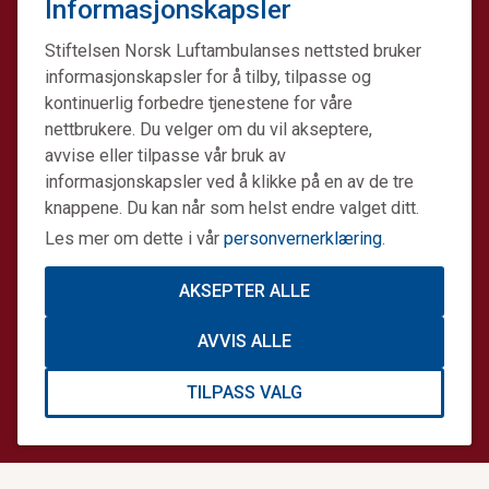
Informasjonskapsler
Stiftelsen Norsk Luftambulanses nettsted bruker
informasjonskapsler for å tilby, tilpasse og
kontinuerlig forbedre tjenestene for våre
nettbrukere. Du velger om du vil akseptere,
avvise eller tilpasse vår bruk av
informasjonskapsler ved å klikke på en av de tre
knappene. Du kan når som helst endre valget ditt.
Les mer om dette i vår
personvernerklæring
.
AKSEPTER ALLE
Stiftelsen Norsk Luftambulanse er en ideell stiftelse.
AVVIS ALLE
Formålet er å fremme avansert prehospital akuttmedisin.
Stiftelsens datterselskap Norsk Luftambulanse Helikopter
TILPASS VALG
er operatør på alle Norges tretten legehelikopterbaser på
oppdrag for staten. Sammen gjør vi en forskjell.
Informasjonskapsler og personvern