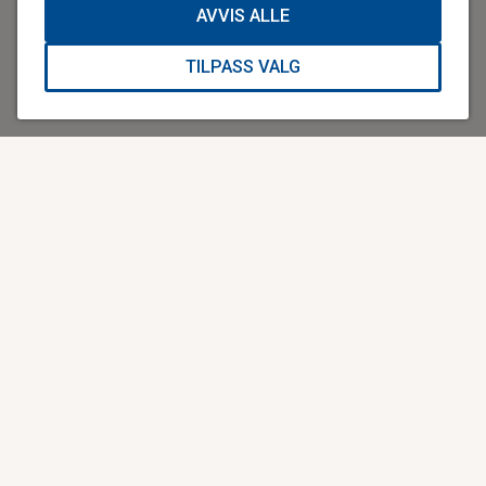
AVVIS ALLE
TILPASS VALG
En arv som redder liv, er en arv
som setter spor