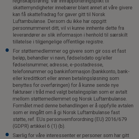
regnskapsføring. Vår innrapporteringsplikt til
skattemyndigheter innebærer blant annet at våre givere
kan få skattefradrag for gaver gitt til Norsk
Luftambulanse. Dersom du ikke har oppgitt
personnummeret ditt, vil vi kunne innhente dette fra
leverandører av slik informasjon i henhold til særskilt
tillatelse i tilgjengelige offentlige registre.
For støttemedlemmer og givere som gir oss et fast
beløp, behandler vi navn, fødselsdato og/eller
fødselsnummer, adresse, e-postadresse,
telefonnummer og bankinformasjon (bankkonto, bank-
eller kredittkort eller annen betalingsløsning som
benyttes for overføringen) for å kunne sende nye
fakturaer i tråd med valgt betalingsplan som er avtalt
mellom støttemedlemmet og Norsk Luftambulanse.
Formålet med denne behandlingen er å oppfylle avtalen
som er inngått om å gi Norsk Luftambulanse fast
støtte, ref. EUs personvernforordning (EU) 2016/679
(GDPR) artikkel 6 (1) (b).
Særlig for våre interessenter er personer som har gitt