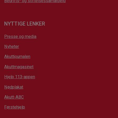
Bedrifts- og stiftelsessamarbeid
NYTTIGE LENKER
Presse og media
Nyheter
Akuttjournalen
Akuttmagasinet
Hjelp 113-appen
Nødplakat
Akutt-ABC
Førstehjelp