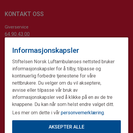
KONTAKT OSS
Giverservice
64 90 43 00
post@norskluftambulanse.no
Informasjonskapsler
Sentralbord
64 90 44 44
Stiftelsen Norsk Luftambulanses nettsted bruker
info@norskluftambulanse.no
informasjonskapsler for å tilby, tilpasse og
kontinuerlig forbedre tjenestene for våre
Besøk
nettbrukere. Du velger om du vil akseptere,
Storgata 33 A,
avvise eller tilpasse vår bruk av
0184 Oslo
informasjonskapsler ved å klikke på en av de tre
Post
knappene. Du kan når som helst endre valget ditt.
Postboks 414 Sentrum,
Les mer om dette i vår
personvernerklæring
.
0103 Oslo
AKSEPTER ALLE
Kontonummer for minnegaver og andre gaver: