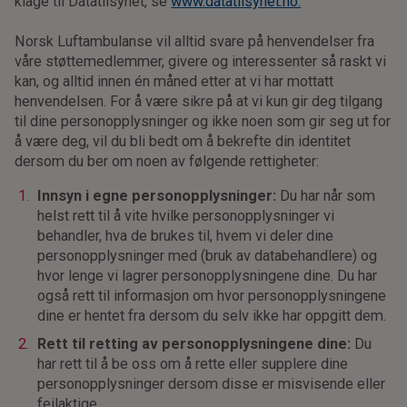
klage til Datatilsynet, se
www.datatilsynet.no.
Norsk Luftambulanse vil alltid svare på henvendelser fra
våre støttemedlemmer, givere og interessenter så raskt vi
kan, og alltid innen én måned etter at vi har mottatt
henvendelsen. For å være sikre på at vi kun gir deg tilgang
til dine personopplysninger og ikke noen som gir seg ut for
å være deg, vil du bli bedt om å bekrefte din identitet
dersom du ber om noen av følgende rettigheter:
Innsyn i egne personopplysninger:
Du har når som
helst rett til å vite hvilke personopplysninger vi
behandler, hva de brukes til, hvem vi deler dine
personopplysninger med (bruk av databehandlere) og
hvor lenge vi lagrer personopplysningene dine. Du har
også rett til informasjon om hvor personopplysningene
dine er hentet fra dersom du selv ikke har oppgitt dem.
Rett til retting av personopplysningene dine:
Du
har rett til å be oss om å rette eller supplere dine
personopplysninger dersom disse er misvisende eller
feilaktige.