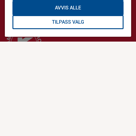
1617.20.74689
AVVIS ALLE
TILPASS VALG
Stiftelsen Norsk Luftambulanse er en ideell stiftelse.
Formålet er å fremme avansert prehospital akuttmedisin.
Stiftelsens datterselskap Norsk Luftambulanse Helikopter
er operatør på alle Norges tretten legehelikopterbaser på