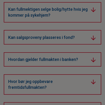
hvor fullmakten skal gjelde.
Kan fullmektigen selge bolig/hytte hvis jeg
kommer på sykehjem?
Ja, dersom dette står tydelig i fullmakten. Du må gi
uttrykkelig rett til salg og eventuell utdeling som
forskudd på arv.
Kan salgsproveny plasseres i fond?
Ja, hvis fullmakten gir forvaltningsrett. Midlene
tilhører fortsatt deg, ikke arvingene.
Hvordan gjelder fullmakten i banken?
Banker krever ofte stadfesting fra Statsforvalteren før
fullmektigen får full tilgang. Nettbankavtale er ikke
det samme som disposisjonsrett.
Hvor bør jeg oppbevare
fremtidsfullmakten?
Oppbevar originalen trygt og informer fullmektigen
om hvor den ligger. Den skal ikke sendes inn før den