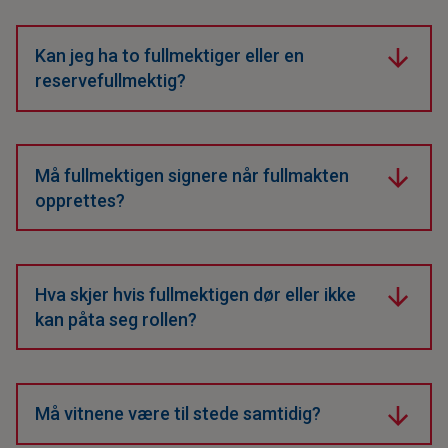
Velg en person du stoler på, som har tid og
kompetanse til å ivareta dine interesser.
Kan jeg ha to fullmektiger eller en
reservefullmektig?
Du kan utpeke flere fullmektiger, men det anbefales å
ha en fullmektig og en reservefullmektig som trer inn
hvis den første ikke kan.
Må fullmektigen signere når fullmakten
opprettes?
Nei. Fullmektigen må først godta rollen når fullmakten
trer i kraft og sendes inn til Statsforvalteren.
Anbefales å forespørre før opprettelsen, men må
Hva skjer hvis fullmektigen dør eller ikke
ikke signeres.
kan påta seg rollen?
Da kan ikke fullmakten brukes – med mindre du har
utnevnt en reservefullmektig i dokumentet.
Må vitnene være til stede samtidig?