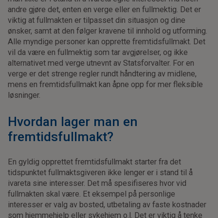
andre gjøre det, enten en verge eller en fullmektig. Det er
viktig at fullmakten er tilpasset din situasjon og dine
ønsker, samt at den følger kravene til innhold og utforming.
Alle myndige personer kan opprette fremtidsfullmakt. Det
vil da være en fullmektig som tar avgjørelser, og ikke
alternativet med verge utnevnt av Statsforvalter. For en
verge er det strenge regler rundt håndtering av midlene,
mens en fremtidsfullmakt kan åpne opp for mer fleksible
løsninger.
Hvordan lager man en
fremtidsfullmakt?
En gyldig opprettet fremtidsfullmakt starter fra det
tidspunktet fullmaktsgiveren ikke lenger er i stand til å
ivareta sine interesser. Det må spesifiseres hvor vid
fullmakten skal være. Et eksempel på personlige
interesser er valg av bosted, utbetaling av faste kostnader
som hjemmehjelp eller sykehjem o.l. Det er viktig å tenke