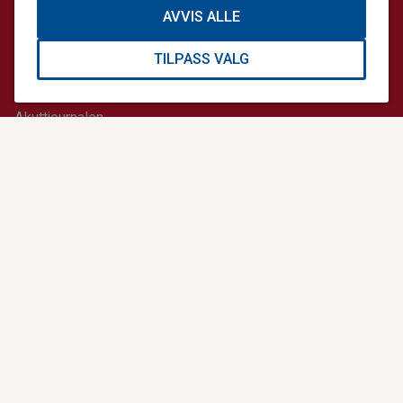
NYTTIGE LENKER
AVVIS ALLE
Presse og media
TILPASS VALG
Nyheter
Akuttjournalen
Akuttmagasinet
Hjelp 113-appen
Nødplakat
Akutt-ABC
Førstehjelp
KONTAKT OSS