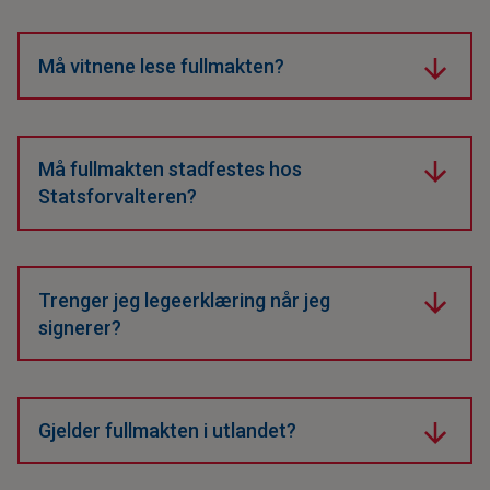
Ja, begge vitner skal være fysisk til stede når du
signerer.
Må vitnene lese fullmakten?
Nei. Vitnenes oppgave er kun å bekrefte at du
signerer frivillig og ved full sans og samling.
Må fullmakten stadfestes hos
Statsforvalteren?
Ja, men kun når den trer i kraft – ikke ved opprettelse.
Behandlingstiden er for tiden opptil 12 uker.
Trenger jeg legeerklæring når jeg
signerer?
Det er ikke et krav, men kan være lurt hvis det kan
oppstå tvil om samtykkekompetanse.
Gjelder fullmakten i utlandet?
Det anbefales å konsultere en advokat i det landet