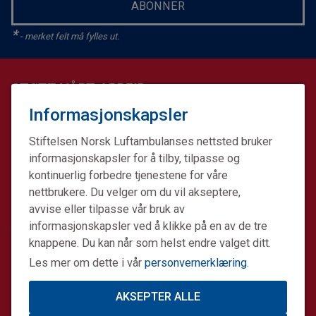
ABONNER
*
- merket felt må fylles ut.
STØTT VÅRT ARBEID
Informasjonskapsler
Støttemedlem
Stiftelsen Norsk Luftambulanses nettsted bruker
Gi en enkeltgave
informasjonskapsler for å tilby, tilpasse og
kontinuerlig forbedre tjenestene for våre
Nettbutikk
nettbrukere. Du velger om du vil akseptere,
Minnegave
avvise eller tilpasse vår bruk av
informasjonskapsler ved å klikke på en av de tre
Testamentariske gaver
knappene. Du kan når som helst endre valget ditt.
Bedrifts- og stiftelsessamarbeid
Les mer om dette i vår
personvernerklæring
.
AKSEPTER ALLE