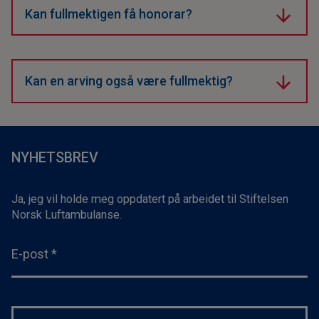
trer i kraft.
Kan fullmektigen få honorar?
Ja, hvis du skriver det i fullmakten. Vanlig formulering
er rett til «rimelig vederlag».
Kan en arving også være fullmektig?
Ja, det er helt lovlig så lenge fullmektigen er over 18
år og ikke står under vergemål.
NYHETSBREV
Ja, jeg vil holde meg oppdatert på arbeidet til Stiftelsen
Norsk Luftambulanse.
E-post
*