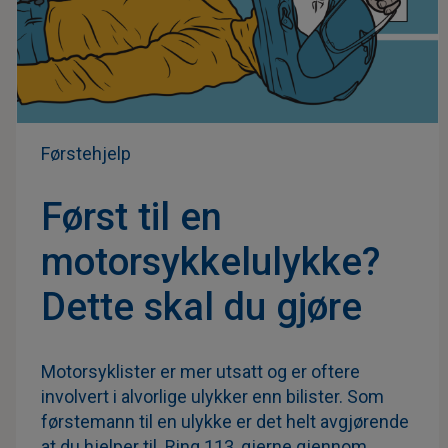
Førstehjelp
Først til en
motorsykkelulykke?
Dette skal du gjøre
Motorsyklister er mer utsatt og er oftere
involvert i alvorlige ulykker enn bilister. Som
førstemann til en ulykke er det helt avgjørende
at du hjelper til. Ring 113, gjerne gjennom