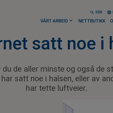
SØK
expand_more
VÅRT ARBEID
NETTBUTIKK
O
net satt noe i
er du de aller minste og også de s
har satt noe i halsen, eller av an
har tette luftveier.