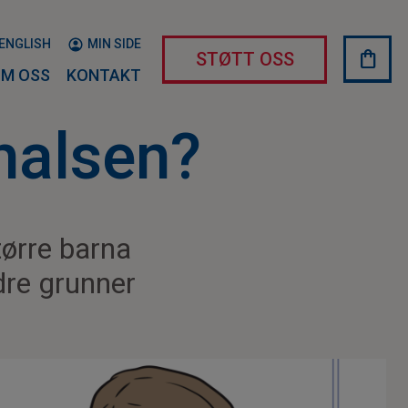
ENGLISH
MIN SIDE
shopping_bag
HAND
STØTT OSS
M OSS
KONTAKT
 halsen?
tørre barna
dre grunner