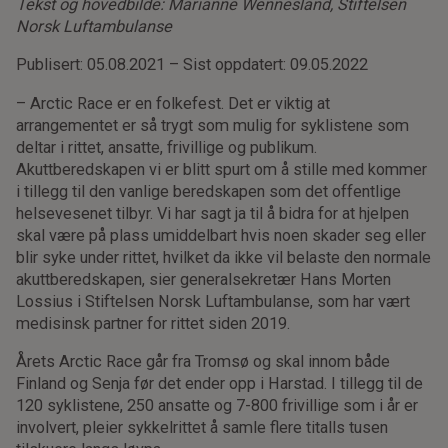
Tekst og hovedbilde: Marianne Wennesland, Stiftelsen
Norsk Luftambulanse
Publisert: 05.08.2021 – Sist oppdatert: 09.05.2022
– Arctic Race er en folkefest. Det er viktig at
arrangementet er så trygt som mulig for syklistene som
deltar i rittet, ansatte, frivillige og publikum.
Akuttberedskapen vi er blitt spurt om å stille med kommer
i tillegg til den vanlige beredskapen som det offentlige
helsevesenet tilbyr. Vi har sagt ja til å bidra for at hjelpen
skal være på plass umiddelbart hvis noen skader seg eller
blir syke under rittet, hvilket da ikke vil belaste den normale
akuttberedskapen, sier generalsekretær Hans Morten
Lossius i Stiftelsen Norsk Luftambulanse, som har vært
medisinsk partner for rittet siden 2019.
Årets Arctic Race går fra Tromsø og skal innom både
Finland og Senja før det ender opp i Harstad. I tillegg til de
120 syklistene, 250 ansatte og 7-800 frivillige som i år er
involvert, pleier sykkelrittet å samle flere titalls tusen