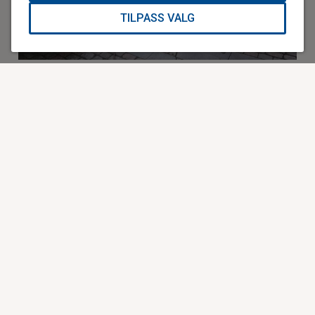
TILPASS VALG
Fra venstre: May-Lill Klaudiussen, Sten Magne Berglund, Sephen
Sollid, Mats Callisen, Tommy Klang, Roger Østensen, Erland Kroken,
Geir Ingebrigtsen, Tony Griff Pettersen, Barbro Hætta og Mats Eirik
Rødsand. Foto: Rolf Magnus Sæther, Stiftelsen Norsk
Luftambulanse. Foto: Rolf Magnus Sæther, Stiftelsen Norsk
Luftambulanse.
– Raskest mulig helsehjelp der de er
Daglig leder i Arctic Race of Norway, Knut-Eirik Dybdal, er
glad for å ha Stiftelsen Norsk Luftambulanse med på laget:
– Det er lange avstander i Nord-Norge, og gjennom ekstra
medisinsk beredskap fra Stiftelsen Norsk Luftambulanse
gjør vi Arctic Race of Norway til en enda tryggere
opplevelse for syklistene, alle som er involvert i