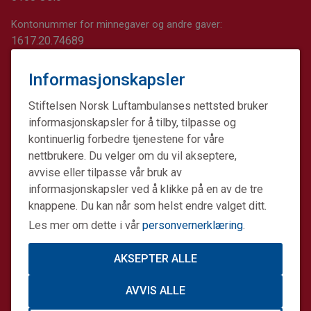
Kontonummer for minnegaver og andre gaver:
1617.20.74689
Informasjonskapsler
Stiftelsen Norsk Luftambulanses nettsted bruker
informasjonskapsler for å tilby, tilpasse og
kontinuerlig forbedre tjenestene for våre
nettbrukere. Du velger om du vil akseptere,
avvise eller tilpasse vår bruk av
informasjonskapsler ved å klikke på en av de tre
knappene. Du kan når som helst endre valget ditt.
Les mer om dette i vår
personvernerklæring
.
AKSEPTER ALLE
Stiftelsen Norsk Luftambulanse er en ideell stiftelse.
AVVIS ALLE
Formålet er å fremme avansert prehospital akuttmedisin.