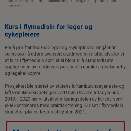
Stiftelsen Norsk Luftambulanse med kurs og trening. Foto: Bjørn
Carlsen
Kurs i flymedisin for leger og
sykepleiere
For å gi luftambulanseleger og -sykepleiere inngående
kunnskap i å utføre avansert akuttmedisin i lufta, utvikler vi
et kurs i flymedisin som skal bidra til å standardisere
opplæringen av medisinsk personell i norske ambulansefly
og legehelikoptre.
Prosjektet ble startet av statens luftambulansetjeneste og
luftambulanseavdelingen ved Oslo Universitetssykehus i
2019. I 2020 har vi utviklet e-læringsdelen av kurset, som
skal kombineres med praktisk trening. Kurset i flymedisin
skal etter planen testes ut høsten 2021.