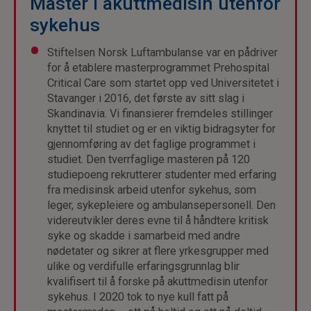
Master i akuttmedisin utenfor
sykehus
Stiftelsen Norsk Luftambulanse var en pådriver
for å etablere masterprogrammet Prehospital
Critical Care som startet opp ved Universitetet i
Stavanger i 2016, det første av sitt slag i
Skandinavia. Vi finansierer fremdeles stillinger
knyttet til studiet og er en viktig bidragsyter for
gjennomføring av det faglige programmet i
studiet. Den tverrfaglige masteren på 120
studiepoeng rekrutterer studenter med erfaring
fra medisinsk arbeid utenfor sykehus, som
leger, sykepleiere og ambulansepersonell. Den
videreutvikler deres evne til å håndtere kritisk
syke og skadde i samarbeid med andre
nødetater og sikrer at flere yrkesgrupper med
ulike og verdifulle erfaringsgrunnlag blir
kvalifisert til å forske på akuttmedisin utenfor
sykehus. I 2020 tok to nye kull fatt på