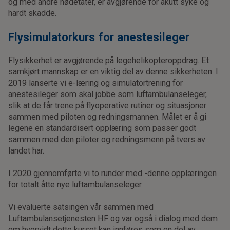
og med andre nødetater, er avgjørende for akutt syke og
hardt skadde.
Flysimulatorkurs for anestesileger
Flysikkerhet er avgjørende på legehelikopteroppdrag. Et
samkjørt mannskap er en viktig del av denne sikkerheten. I
2019 lanserte vi e-læring og simulatortrening for
anestesileger som skal jobbe som luftambulanseleger,
slik at de får trene på flyoperative rutiner og situasjoner
sammen med piloten og redningsmannen. Målet er å gi
legene en standardisert opplæring som passer godt
sammen med den piloter og redningsmenn på tvers av
landet har.
I 2020 gjennomførte vi to runder med -denne opplæringen
for totalt åtte nye luftambulanseleger.
Vi evaluerte satsingen vår sammen med
Luftambulansetjenesten HF og var også i dialog med dem
om hvorvidt dette kurset kan innføres som en del av