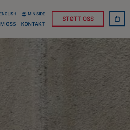
ENGLISH
MIN SIDE
shopping_bag
HAND
STØTT OSS
M OSS
KONTAKT