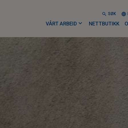
SØK
expand_more
VÅRT ARBEID
NETTBUTIKK
O