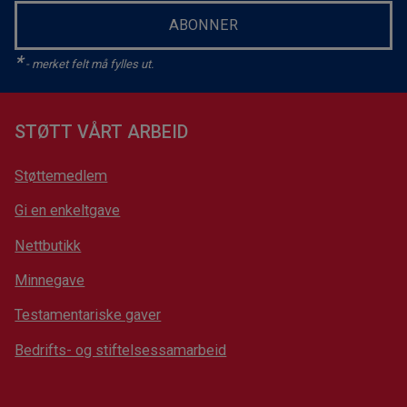
ABONNER
*
- merket felt må fylles ut.
STØTT VÅRT ARBEID
Støttemedlem
Gi en enkeltgave
Nettbutikk
Minnegave
Testamentariske gaver
Bedrifts- og stiftelsessamarbeid