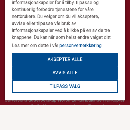
informasjonskapsler for å tilby, tilpasse og
kontinuerlig forbedre tjenestene for våre
nettbrukere. Du velger om du vil akseptere,
avvise eller tilpasse vår bruk av
informasjonskapsler ved å klikke på en av de tre
knappene. Du kan når som helst endre valget ditt.
Les mer om dette i vår
personvernerklæring
.
AKSEPTER ALLE
AVVIS ALLE
TILPASS VALG
Stiftelsen Norsk Luftambulanse er en ideell stiftelse.
Formålet er å fremme avansert prehospital akuttmedisin.
Stiftelsens datterselskap Norsk Luftambulanse Helikopter
er operatør på alle Norges tretten legehelikopterbaser på
oppdrag for staten. Sammen gjør vi en forskjell.
Informasjonskapsler og personvern