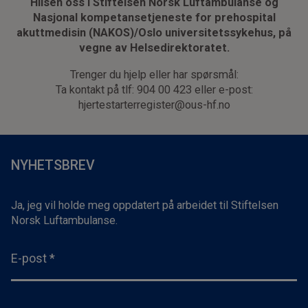
Hilsen oss i Stiftelsen Norsk Luftambulanse og
Nasjonal kompetansetjeneste for prehospital
akuttmedisin (NAKOS)/Oslo universitetssykehus, på
vegne av Helsedirektoratet.
Trenger du hjelp eller har spørsmål:
Ta kontakt på tlf: 904 00 423 eller e-post:
hjertestarterregister@ous-hf.no
NYHETSBREV
Ja, jeg vil holde meg oppdatert på arbeidet til Stiftelsen
Norsk Luftambulanse.
E-post
*