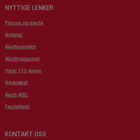
NYTTIGE LENKER
Presse og media
Nyheter
Akuttjournalen
Akuttmagasinet
Hjelp 113-appen
Nødplakat
Akutt-ABC
Førstehjelp
KONTAKT OSS