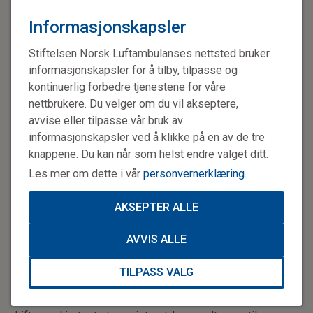
Informasjonskapsler
Stiftelsen Norsk Luftambulanses nettsted bruker
informasjonskapsler for å tilby, tilpasse og
kontinuerlig forbedre tjenestene for våre
Life saver.
Hjertestartere redder mange liv årlig. Men det haster når
nettbrukere. Du velger om du vil akseptere,
det står om liv, derfor ønsker staten å oppdatere oversikten over
avvise eller tilpasse vår bruk av
landets hjertestartere.
informasjonskapsler ved å klikke på en av de tre
knappene. Du kan når som helst endre valget ditt.
– Vi må få flere hjertestartere tilgjengelig i
Les mer om dette i vår
personvernerklæring
.
registeret, slik at folk flest har mulighet til å få
tak i en hjertestarter ved et akutt tilfelle.
AKSEPTER ALLE
Siw Lilly Osmundsen
AVVIS ALLE
Stiftelsen bistår staten
TILPASS VALG
Det var i 2021 at NAKOS, som er ansvarlig for den daglige