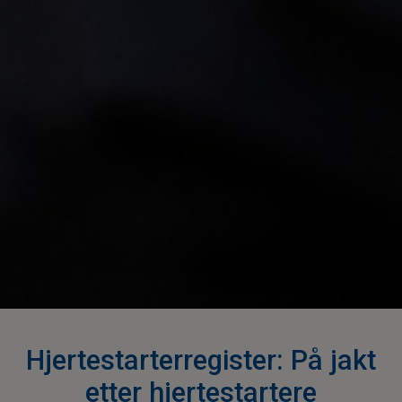
Hjertestarterregister: På jakt
etter hjertestartere