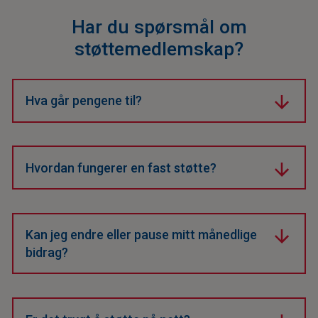
Har du spørsmål om
støttemedlemskap?
Hva går pengene til?
Bidraget ditt finansierer ny teknologi, trening og drift,
spesielt for værutfordringer.
Hvordan fungerer en fast støtte?
Du gir et månedlig beløp som enkelt kan justeres når
som helst.
Kan jeg endre eller pause mitt månedlige
bidrag?
Ja, du kan når som helst endre beløp eller stoppe
støtten.