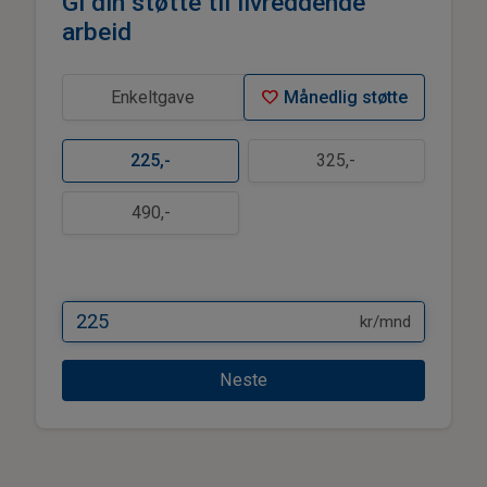
Gi din støtte til livreddende
arbeid
favorite
Enkeltgave
Månedlig støtte
225
,-
325
,-
490
,-
kr/mnd
Neste