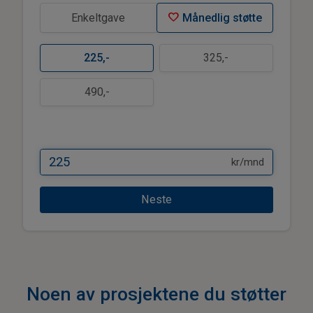
favorite
Enkeltgave
Månedlig støtte
225
,-
325
,-
490
,-
kr/mnd
Neste
Noen av prosjektene du støtter