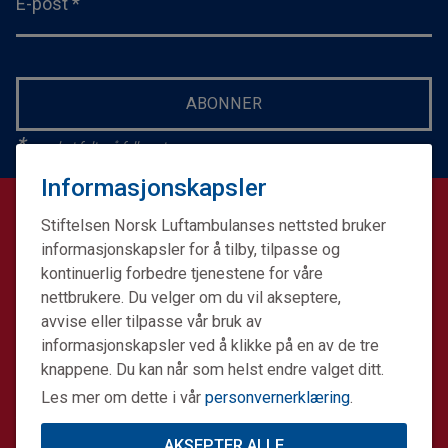
E-post
*
ABONNER
*
- merket felt må fylles ut.
Informasjonskapsler
STØTT VÅRT ARBEID
Stiftelsen Norsk Luftambulanses nettsted bruker
informasjonskapsler for å tilby, tilpasse og
Støttemedlem
kontinuerlig forbedre tjenestene for våre
nettbrukere. Du velger om du vil akseptere,
Gi en enkeltgave
avvise eller tilpasse vår bruk av
informasjonskapsler ved å klikke på en av de tre
Nettbutikk
knappene. Du kan når som helst endre valget ditt.
Minnegave
Les mer om dette i vår
personvernerklæring
.
Testamentariske gaver
AKSEPTER ALLE