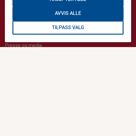
Bedrifts- og stiftelsessamarbeid
AVVIS ALLE
TILPASS VALG
NYTTIGE LENKER
Presse og media
Nyheter
Akuttjournalen
Akuttmagasinet
Hjelp 113-appen
Nødplakat
Akutt-ABC
Førstehjelp