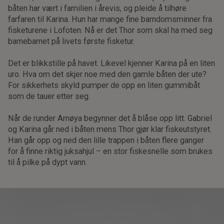
båten har vært i familien i årevis, og pleide å tilhøre
farfaren til Karina. Hun har mange fine barndomsminner fra
fisketurene i Lofoten. Nå er det Thor som skal ha med seg
barnebarnet på livets første fisketur.
Det er blikkstille på havet. Likevel kjenner Karina på en liten
uro. Hva om det skjer noe med den gamle båten der ute?
For sikkerhets skyld pumper de opp en liten gummibåt
som de tauer etter seg.
Når de runder Arnøya begynner det å blåse opp litt. Gabriel
og Karina går ned i båten mens Thor gjør klar fiskeutstyret.
Han går opp og ned den lille trappen i båten flere ganger
for å finne riktig juksahjul – en stor fiskesnelle som brukes
til å pilke på dypt vann.