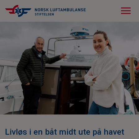
menu
Livløs i en båt midt ute på havet