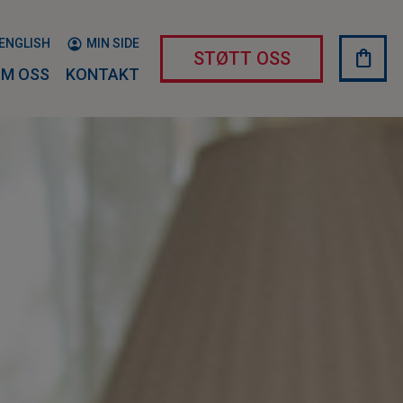
ENGLISH
MIN SIDE
shopping_bag
HAND
STØTT OSS
M OSS
KONTAKT