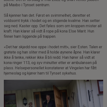
på Maxbo i Tynset sentrum.
Så kjenner han det. Først en svimmelhet, deretter et
voldsomt trykk i hodet og en stigende kvalme. Han setter
seg ned. Kaster opp. Det føles som om kroppen mister all
kraft. Han klarer så vidt å rope på kona Else Marit. Hun
finner ham liggende på trappen.
«Det har skjedd noe oppe i hodet mitt», sier Esten. Talen er
grøtete og han sliter med å holde øynene åpne. Han klarer
ikke å tenke, rekker ikke å bli redd. Han hører så vidt at
kona ringer 113, og syv minutter etter er ambulansen på
plass. Helsepersonellet konstaterer at Vingelen har fått
hjerneslag og kjører ham til Tynset sykehus.