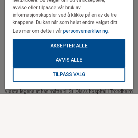
nettbrukere. Du velger om du vil akseptere,
avvise eller tilpasse vår bruk av
informasjonskapsler ved å klikke på en av de tre
knappene. Du kan når som helst endre valget ditt.
Les mer om dette i vår
personvernerklæring
.
AKSEPTER ALLE
AVVIS ALLE
Esten Vingelen portrettert med kona Else Marit
TILPASS VALG
Tilstanden forverret seg raskt, og for å fjerne proppen
visste legene at han måtte til St. Olavs hospital i Trondheim
– 17 mil unna. Å kjøre dit i ambulanse tar i beste fall 1,5
time, og ved hjerneslag kan hvert minutt være avgjørende.
Luftambulansen ble derfor tilkalt, og snart kom
legehelikopteret fra Dombås.
Minuttene som teller