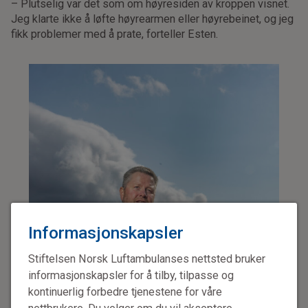
– Plutselig var det som om høyresiden av kroppen visnet.
Jeg klarte ikke å løfte høyrearmen eller høyrebeinet, og jeg
fikk problemer med å prate, forteller Esten.
Informasjonskapsler
Stiftelsen Norsk Luftambulanses nettsted bruker
informasjonskapsler for å tilby, tilpasse og
kontinuerlig forbedre tjenestene for våre