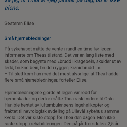
sa jeg til Thea at «jeg passer på deg, du er ikke
alene.
Søsteren Elise
Små hjerneblødninger
På sykehuset måtte de vente i rundt en time før legen
informerte om Theas tilstand. Det var en lang liste med
skader, som begynte med «brudd i kragebein, skulder ut av
ledd, brukne bein, brudd i ryggen, kraniebrudd …».
– Til slutt kom hun med det mest alvorlige, at Thea hadde
flere små hjerneblødninger, forteller Elise.
Hjerneblødningene gjorde at legen var redd for
hjerneskader, og derfor måtte Thea raskt videre til Oslo.
Hun ble hentet av luftambulansens legehelikopter og
fraktet til nevrologisk avdeling på Ullevål sykehus samme
kveld. Det var siste stopp for Thea den dagen. Men ikke
siste stopp i rehabiliteringen. Den pågår fremdeles, 2,5 år