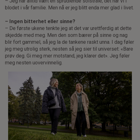
– Jeg har alltid vært en sprudlende solstråle, det har vi i
blodet i vår familie. Men nå er jeg blitt enda mer glad i livet.
– Ingen bitterhet eller sinne?
– De første ukene tenkte jeg at det var urettferdig at dette
skjedde med meg. Men den som bærer på sinne og nag
blir fort gammel, så jeg la de tankene raskt unna. I dag føler
jeg meg utrolig sterk, nesten så jeg sier til universet: «Bare
prøv deg. Gi meg mer motstand, jeg klarer det». Jeg føler
meg nesten uovervinnelig.