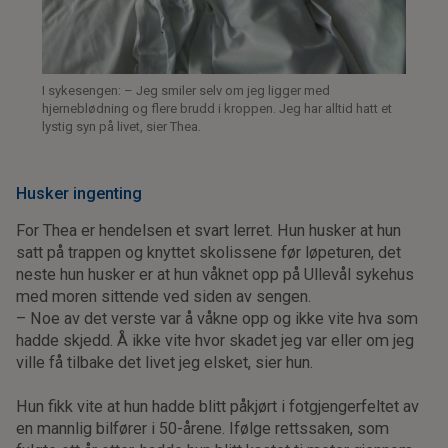
I sykesengen: – Jeg smiler selv om jeg ligger med
hjerneblødning og flere brudd i kroppen. Jeg har alltid hatt et
lystig syn på livet, sier Thea.
Husker ingenting
For Thea er hendelsen et svart lerret. Hun husker at hun
satt på trappen og knyttet skolissene før løpeturen, det
neste hun husker er at hun våknet opp på Ullevål sykehus
med moren sittende ved siden av sengen.
– Noe av det verste var å våkne opp og ikke vite hva som
hadde skjedd. Å ikke vite hvor skadet jeg var eller om jeg
ville få tilbake det livet jeg elsket, sier hun.
Hun fikk vite at hun hadde blitt påkjørt i fotgjengerfeltet av
en mannlig bilfører i 50-årene. Ifølge rettssaken, som