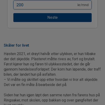
kr/mnd
Neste
Skåler for livet
Høsten 2021, et drøyt halvår etter ulykken, er hun tilbake
der det skjedde. Plasteret måtte rives av, fort og brutalt.
Først kjører hun og faren til ulykkesstedet, der de går
gjennom hendelsesforløpet: Der kom hun løpende, der traff
bilen, der landet hun på asfalten.
– Vi målte og skrittet opp etter hvordan vi tror alt skjedde.
Det var en fin måte å bearbeide det på.
Siden har hun igjen løpt den samme ruten fra farens hus på
Ringsaker, mot skolen, opp bakken og over gangfeltet der