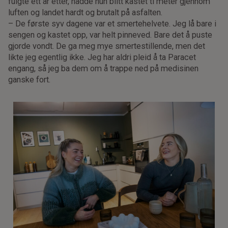
fulgte ett år etter, hadde hun blitt kastet ti meter gjennom
luften og landet hardt og brutalt på asfalten.
– De første syv dagene var et smertehelvete. Jeg lå bare i
sengen og kastet opp, var helt pinneved. Bare det å puste
gjorde vondt. De ga meg mye smertestillende, men det
likte jeg egentlig ikke. Jeg har aldri pleid å ta Paracet
engang, så jeg ba dem om å trappe ned på medisinen
ganske fort.