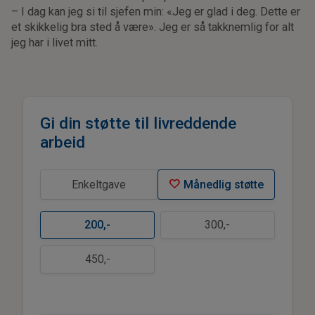
– I dag kan jeg si til sjefen min: «Jeg er glad i deg. Dette er
et skikkelig bra sted å være». Jeg er så takknemlig for alt
jeg har i livet mitt.
Gi din støtte til livreddende
arbeid
favorite
Enkeltgave
Månedlig støtte
200
,-
300
,-
450
,-