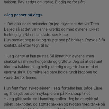
bakken. Bevisstløs og urørlig. Blodig og forslått.
«Jeg passer på deg»
– Det gikk noen sekunder før jeg skjønte at det var Thea.
Da jeg så at det var henne, urørlig og med øynene lukket,
tenkte jeg: «Nå er hun død», sier Elise.
Hun samlet seg raskt og stupte ned på bakken. Prøvde å få
kontakt, så etter tegn til liv.
– Jeg kjente at hun pustet. Så åpnet hun øynene, men
snakket usammenhengende og grøtete. Jeg så at det rant
blod fra bakhodet, og helt plutselig reagerte hun med et
enormt skrik. Da måtte jeg bare holde rundt kroppen og
være der for henne.
Hun fant fram sykepleieren i seg, forteller hun. Både Elise
og Thea jobber som sykepleiere på Rikshospitalet.
– Jeg gikk raskt inn i handlingsrollen. Jeg holdt trykk på
såret i bakhodet, og støttet nakken og ryggen med tanke på