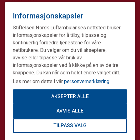
Informasjonskapsler
Stiftelsen Norsk Luftambulanses nettsted bruker
informasjonskapsler for å tilby, tilpasse og
kontinuerlig forbedre tjenestene for våre
nettbrukere. Du velger om du vil akseptere,
avvise eller tilpasse vår bruk av
informasjonskapsler ved å klikke på en av de tre
knappene. Du kan når som helst endre valget ditt.
Les mer om dette i vår
personvernerklæring
.
AKSEPTER ALLE
Stiftelsen Norsk Luftambulanse er en ideell stiftelse.
AVVIS ALLE
Formålet er å fremme avansert prehospital akuttmedisin.
Stiftelsens datterselskap Norsk Luftambulanse Helikopter
TILPASS VALG
er operatør på alle Norges tretten legehelikopterbaser på
oppdrag for staten. Sammen gjør vi en forskjell.