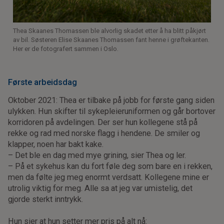
Thea Skaanes Thomassen ble alvorlig skadet etter å ha blitt påkjørt
av bil. Søsteren Elise Skaanes Thomassen fant henne i grøftekanten.
Her er de fotografert sammen i Oslo.
Første arbeidsdag
Oktober 2021: Thea er tilbake på jobb for første gang siden
ulykken. Hun skifter til sykepleieruniformen og går bortover
korridoren på avdelingen. Der ser hun kollegene stå på
rekke og rad med norske flagg i hendene. De smiler og
klapper, noen har bakt kake.
– Det ble en dag med mye grining, sier Thea og ler.
– På et sykehus kan du fort føle deg som bare en i rekken,
men da følte jeg meg enormt verdsatt. Kollegene mine er
utrolig viktig for meg. Alle sa at jeg var umistelig, det
gjorde sterkt inntrykk.
Hun sier at hun setter mer pris på alt nå: