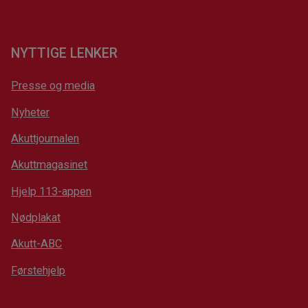
NYTTIGE LENKER
Presse og media
Nyheter
Akuttjournalen
Akuttmagasinet
Hjelp 113-appen
Nødplakat
Akutt-ABC
Førstehjelp