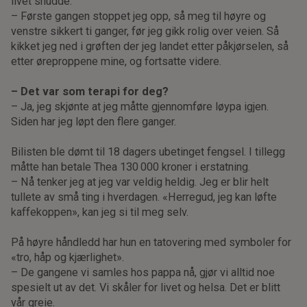
livet snudde.
– Første gangen stoppet jeg opp, så meg til høyre og
venstre sikkert ti ganger, før jeg gikk rolig over veien. Så
kikket jeg ned i grøften der jeg landet etter påkjørselen, så
etter øreproppene mine, og fortsatte videre.
– Det var som terapi for deg?
– Ja, jeg skjønte at jeg måtte gjennomføre løypa igjen.
Siden har jeg løpt den flere ganger.
Bilisten ble dømt til 18 dagers ubetinget fengsel. I tillegg
måtte han betale Thea 130 000 kroner i erstatning.
– Nå tenker jeg at jeg var veldig heldig. Jeg er blir helt
tullete av små ting i hverdagen. «Herregud, jeg kan løfte
kaffekoppen», kan jeg si til meg selv.
På høyre håndledd har hun en tatovering med symboler for
«tro, håp og kjærlighet».
– De gangene vi samles hos pappa nå, gjør vi alltid noe
spesielt ut av det. Vi skåler for livet og helsa. Det er blitt
vår greie.