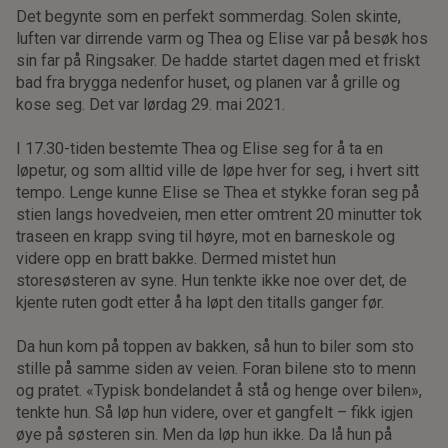
Det begynte som en perfekt sommerdag. Solen skinte,
luften var dirrende varm og Thea og Elise var på besøk hos
sin far på Ringsaker. De hadde startet dagen med et friskt
bad fra brygga nedenfor huset, og planen var å grille og
kose seg. Det var lørdag 29. mai 2021.
I 17.30-tiden bestemte Thea og Elise seg for å ta en
løpetur, og som alltid ville de løpe hver for seg, i hvert sitt
tempo. Lenge kunne Elise se Thea et stykke foran seg på
stien langs hovedveien, men etter omtrent 20 minutter tok
traseen en krapp sving til høyre, mot en barneskole og
videre opp en bratt bakke. Dermed mistet hun
storesøsteren av syne. Hun tenkte ikke noe over det, de
kjente ruten godt etter å ha løpt den titalls ganger før.
Da hun kom på toppen av bakken, så hun to biler som sto
stille på samme siden av veien. Foran bilene sto to menn
og pratet. «Typisk bondelandet å stå og henge over bilen»,
tenkte hun. Så løp hun videre, over et gangfelt – fikk igjen
øye på søsteren sin. Men da løp hun ikke. Da lå hun på