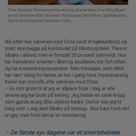
Thea Skaanes Thomassen ble alvorlig skadet etter å ha blitt påkjørt
av bil. Søsteren Elise Skaanes Thomassen fant henne i grøftekanten.
Her er de fotografert sammen i Oslo.
Nå sitter hun sammen med Elise rundt et kjøkkenbord, og
snart skal begge på kveldsvakt på Rikshospitalet. Thea er
tilbake i arbeid, men er fortsatt 20 prosent sykmeldt. Hun
har fremdeles smerter i låret og skulderen, blir fort sliten
og har konsentrasjonsvansker. Men treningen, som alltid
har vært viktig for henne, er hun i gang med. Hovedsakelig
trener hun crossfit, ofte sammen med Elise.
– En stor grunn til at jeg er såpass frisk i dag, er alle
timene jeg har brukt på trening. Jeg hadde en sterk kropp
som gjorde at jeg tålte ulykken bedre. Derfor sier jeg til
meg selv: «Jeg skal tilbake på trening». Ikke bare fordi det
er gøy, men fordi det er en investering.
– De første syv dagene var et smertehelvete.