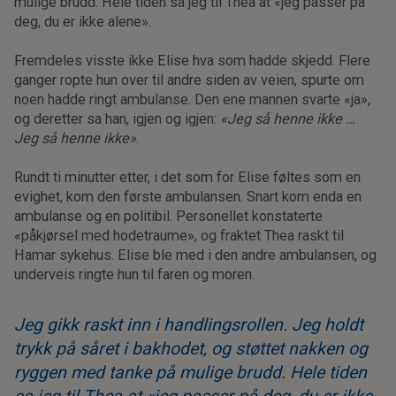
mulige brudd. Hele tiden sa jeg til Thea at «jeg passer på
deg, du er ikke alene».
Fremdeles visste ikke Elise hva som hadde skjedd. Flere
ganger ropte hun over til andre siden av veien, spurte om
noen hadde ringt ambulanse. Den ene mannen svarte «ja»,
og deretter sa han, igjen og igjen:
«Jeg så henne ikke …
Jeg så henne ikke»
.
Rundt ti minutter etter, i det som for Elise føltes som en
evighet, kom den første ambulansen. Snart kom enda en
ambulanse og en politibil. Personellet konstaterte
«påkjørsel med hodetraume», og fraktet Thea raskt til
Hamar sykehus. Elise ble med i den andre ambulansen, og
underveis ringte hun til faren og moren.
Jeg gikk raskt inn i handlingsrollen. Jeg holdt
trykk på såret i bakhodet, og støttet nakken og
ryggen med tanke på mulige brudd. Hele tiden