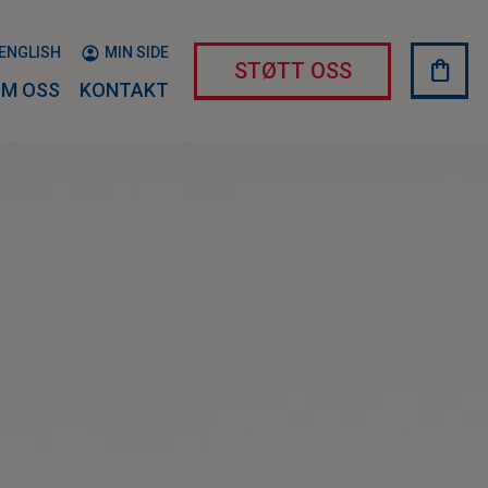
ENGLISH
MIN SIDE
shopping_bag
HAND
STØTT OSS
M OSS
KONTAKT