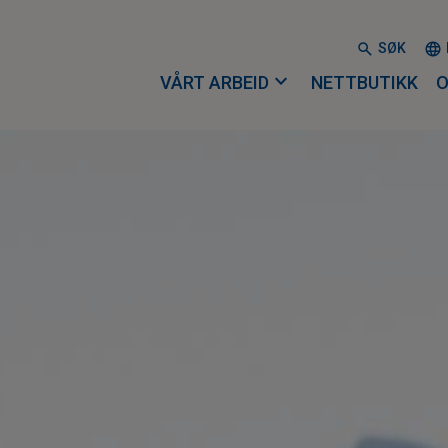
SØK
expand_more
VÅRT ARBEID
NETTBUTIKK
O