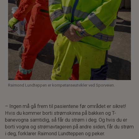
Raimond Lundteppen er kompetanseutvikler ved Sporveien.
– Ingen må gå frem til pasientene før området er sikret!
Hvis du kommer borti strømskinna på bakken og T-
banevogna samtidig, så får du strøm i deg. Og hvis du er
borti vogna og strømavtageren på andre siden, får du strøm
i deg, forklarer Raimond Lundteppen og peker.