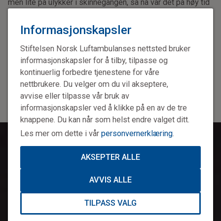
men lite på ulykker i skinnegangen, så nå var det på høy tid
med en samtrening!
Informasjonskapsler
Det sier Fridtjof Heyerdahl, leder for luftambulanselegene
ved Oslo Universitetssykehus som tok initiativ til
Stiftelsen Norsk Luftambulanses nettsted bruker
samtreningen og fikk den finansiert av Stiftelsen Norsk
informasjonskapsler for å tilby, tilpasse og
Luftambulanse. I tillegg til Sporveien og brannvesenet fikk
kontinuerlig forbedre tjenestene for våre
de med seg kollegaer fra lege- og redningshelikoptrene og
nettbrukere. Du velger om du vil akseptere,
ambulanse- og legebilmiljøet i området.
avvise eller tilpasse vår bruk av
informasjonskapsler ved å klikke på en av de tre
knappene. Du kan når som helst endre valget ditt.
Les mer om dette i vår
personvernerklæring
.
AKSEPTER ALLE
AVVIS ALLE
TILPASS VALG