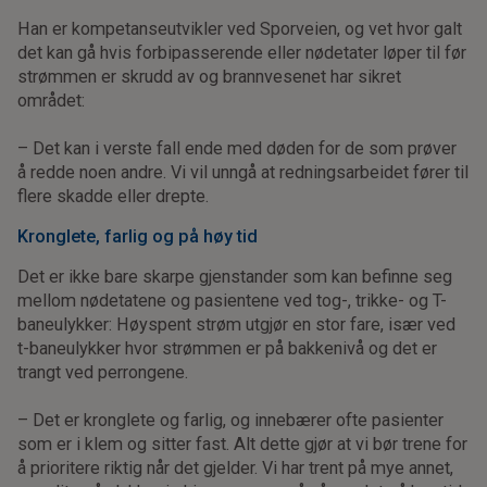
Han er kompetanseutvikler ved Sporveien, og vet hvor galt
det kan gå hvis forbipasserende eller nødetater løper til før
strømmen er skrudd av og brannvesenet har sikret
området:
– Det kan i verste fall ende med døden for de som prøver
å redde noen andre. Vi vil unngå at redningsarbeidet fører til
flere skadde eller drepte.
Kronglete, farlig og på høy tid
Det er ikke bare skarpe gjenstander som kan befinne seg
mellom nødetatene og pasientene ved tog-, trikke- og T-
baneulykker: Høyspent strøm utgjør en stor fare, især ved
t-baneulykker hvor strømmen er på bakkenivå og det er
trangt ved perrongene.
– Det er kronglete og farlig, og innebærer ofte pasienter
som er i klem og sitter fast. Alt dette gjør at vi bør trene for
å prioritere riktig når det gjelder. Vi har trent på mye annet,