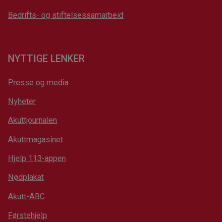
Bedrifts- og stiftelsessamarbeid
NYTTIGE LENKER
Presse og media
Nyheter
Akuttjournalen
Akuttmagasinet
Hjelp 113-appen
Nødplakat
Akutt-ABC
Førstehjelp