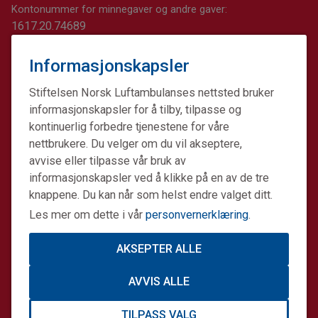
Kontonummer for minnegaver og andre gaver:
1617.20.74689
Informasjonskapsler
Stiftelsen Norsk Luftambulanses nettsted bruker
informasjonskapsler for å tilby, tilpasse og
kontinuerlig forbedre tjenestene for våre
nettbrukere. Du velger om du vil akseptere,
avvise eller tilpasse vår bruk av
informasjonskapsler ved å klikke på en av de tre
knappene. Du kan når som helst endre valget ditt.
Les mer om dette i vår
personvernerklæring
.
AKSEPTER ALLE
Stiftelsen Norsk Luftambulanse er en ideell stiftelse.
AVVIS ALLE
Formålet er å fremme avansert prehospital akuttmedisin.
Stiftelsens datterselskap Norsk Luftambulanse Helikopter
TILPASS VALG