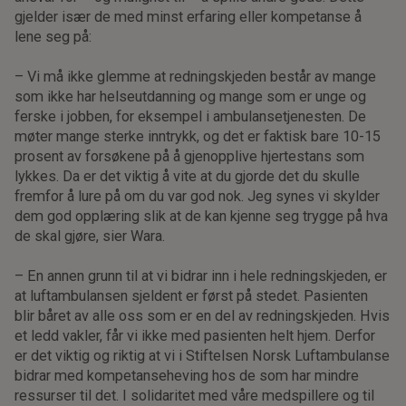
gjelder især de med minst erfaring eller kompetanse å
lene seg på:
– Vi må ikke glemme at redningskjeden består av mange
som ikke har helseutdanning og mange som er unge og
ferske i jobben, for eksempel i ambulansetjenesten. De
møter mange sterke inntrykk, og det er faktisk bare 10-15
prosent av forsøkene på å gjenopplive hjertestans som
lykkes. Da er det viktig å vite at du gjorde det du skulle
fremfor å lure på om du var god nok. Jeg synes vi skylder
dem god opplæring slik at de kan kjenne seg trygge på hva
de skal gjøre, sier Wara.
– En annen grunn til at vi bidrar inn i hele redningskjeden, er
at luftambulansen sjeldent er først på stedet. Pasienten
blir båret av alle oss som er en del av redningskjeden. Hvis
et ledd vakler, får vi ikke med pasienten helt hjem. Derfor
er det viktig og riktig at vi i Stiftelsen Norsk Luftambulanse
bidrar med kompetanseheving hos de som har mindre
ressurser til det. I solidaritet med våre medspillere og til