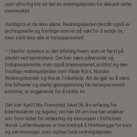
som ufrivillig blir en del av redningskjeden for akkurat dette
mennesket.
Heldigvis er du ikke alene. Redningskjeden består også av
profesjonelle og frivillige som er på vakt for å redde liv,
men slett ikke alle er helsepersonell.
– Utenfor sykehus er det tilfeldig hvem som er først på
stedet ved hjertestans. Det kan være pårørende og
forbipasserende, men også brannvesenet, politiet og den
frivillige redningskjeden som Røde Kors, Norske
Redningshunder og Norsk Folkehjelp. Alt de gjør av å sikre
frie luftveier og starte gjenopplivning før helsepersonell
kommer, er avgjørende for å redde liv.
Det sier Kjell Otto Fremstad. Med 36 års erfaring fra
bilambulanse og legebil, vet han litt om hva han snakker
om. Som leder for utdanning og innovasjon i Stiftelsen
Norsk Luftambulanse er han med på å tilrettelegge for kurs
og samtreninger som styrker hele redningskjeden.