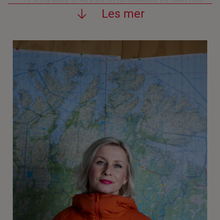
I 2024 holdt vi 50 kurs og re-treninger for dem hver
Les mer
måned.
Samtrening for hele redningskjeden
: I 2024 og
2022 var Stiftelsen Norsk Luftambulanse
medarrangør da deltakere fra den frivillige og
profesjonelle redningskjeden – fra 44 ulike etater
og organisasjoner – møttes til samtrening i
Innlandet.
Kurs for helsepersonell:
Over 1700
helsepersonell som jobber utenfor sykehus deltok
i 2024 på våre kurs i avansert medisinsk
førstehjelp (AMLS) og livreddende behandling ved
traumer utenfor sykehus (PHTLS).
Treningssamling for legehelikoptermannskap:
Hvert år samler luftambulansemannskap på tvers
av landet til treningssamling. Å restarte eller holde
liv i hjertet er et stadig tilbakevendende tema ved
blant annet sykdom, nedkjøling, drukning og øvrige
ulykker.
Nettkurs for folk flest
:
Siden 2014 har over 21