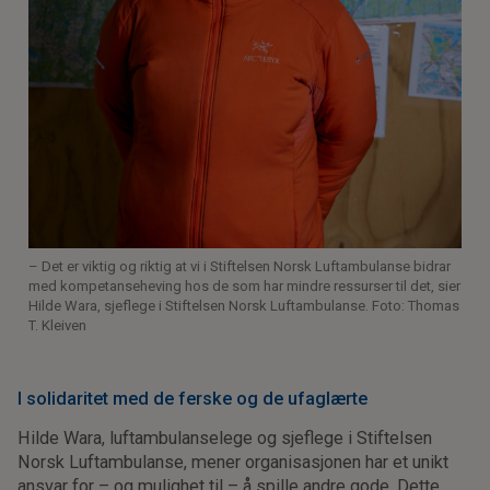
000 mennesker gjennomført hele nettkurset Akutt
ABC, som gir vanlige folk en innføring i akutt
førstehjelp. Over 28 000 har gjennomført
opplæringsbiten om hjertet. Satsningen er nå under
videreutvikling for å bli enda bedre.
Tverretatlig akuttmedisinsk samarbeid:
I 27 år
har vi kurset politiet, brannvesenet, ambulanse- og
legevaktpersonell i tverretatlig akuttmedisinsk
samarbeid. Dette fordi liv og helser ofte avhenger
av at de jobber effektivt sammen.
– Det er viktig og riktig at vi i Stiftelsen Norsk Luftambulanse bidrar
Samtrening for luftambulansekoordinatorene:
med kompetanseheving hos de som har mindre ressurser til det, sier
Et par ganger i året samler vi representanter fra de
Hilde Wara, sjeflege i Stiftelsen Norsk Luftambulanse. Foto: Thomas
fire akuttmedisinske kommunikasjonssentralene
T. Kleiven
(AMK) som koordinerer luftambulansetjenesten i
Norge. Vi får tilbakemeldinger på systemene våre
I solidaritet med de ferske og de ufaglærte
som de bruker, og de får opplæring i oppdateringer
av det, samt mulighet til å trene sammen.
Hilde Wara, luftambulanselege og sjeflege i Stiftelsen
Norsk Luftambulanse, mener organisasjonen har et unikt
ansvar for – og mulighet til – å spille andre gode. Dette