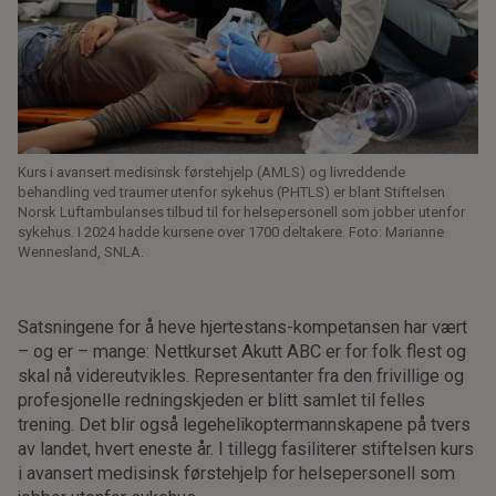
Kurs i avansert medisinsk førstehjelp (AMLS) og livreddende
behandling ved traumer utenfor sykehus (PHTLS) er blant Stiftelsen
Norsk Luftambulanses tilbud til for helsepersonell som jobber utenfor
sykehus. I 2024 hadde kursene over 1700 deltakere. Foto: Marianne
Wennesland, SNLA.
Satsningene for å heve hjertestans-kompetansen har vært
– og er – mange: Nettkurset Akutt ABC er for folk flest og
skal nå videreutvikles. Representanter fra den frivillige og
profesjonelle redningskjeden er blitt samlet til felles
trening. Det blir også legehelikoptermannskapene på tvers
av landet, hvert eneste år. I tillegg fasiliterer stiftelsen kurs
i avansert medisinsk førstehjelp for helsepersonell som