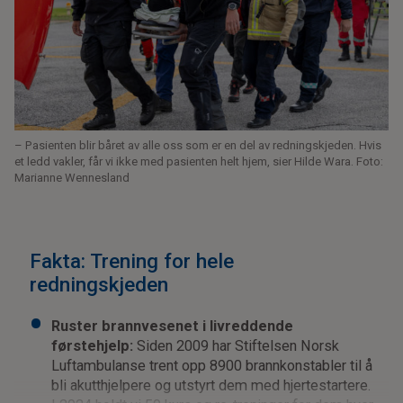
– Pasienten blir båret av alle oss som er en del av redningskjeden. Hvis
et ledd vakler, får vi ikke med pasienten helt hjem, sier Hilde Wara. Foto:
Marianne Wennesland
Fakta: Trening for hele
redningskjeden
Ruster brannvesenet i livreddende
førstehjelp:
Siden 2009 har Stiftelsen Norsk
Luftambulanse trent opp 8900 brannkonstabler til å
bli akutthjelpere og utstyrt dem med hjertestartere.