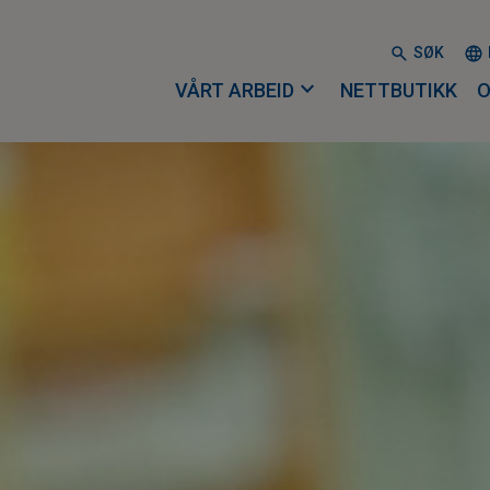
SØK
expand_more
VÅRT ARBEID
NETTBUTIKK
O