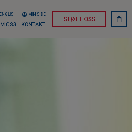
ENGLISH
MIN SIDE
shopping_bag
HAND
STØTT OSS
M OSS
KONTAKT