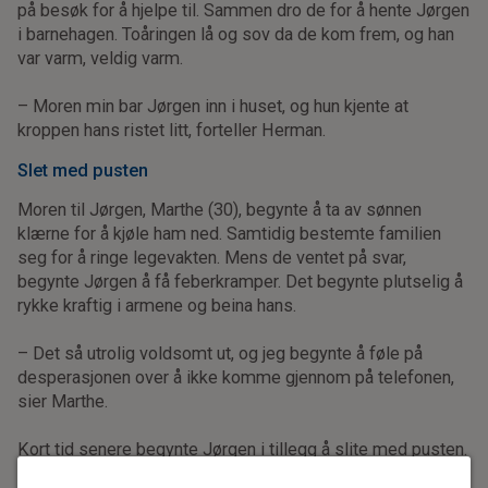
på besøk for å hjelpe til. Sammen dro de for å hente Jørgen
i barnehagen. Toåringen lå og sov da de kom frem, og han
var varm, veldig varm.
– Moren min bar Jørgen inn i huset, og hun kjente at
kroppen hans ristet litt, forteller Herman.
Slet med pusten
Moren til Jørgen, Marthe (30), begynte å ta av sønnen
klærne for å kjøle ham ned. Samtidig bestemte familien
seg for å ringe legevakten. Mens de ventet på svar,
begynte Jørgen å få feberkramper. Det begynte plutselig å
rykke kraftig i armene og beina hans.
– Det så utrolig voldsomt ut, og jeg begynte å føle på
desperasjonen over å ikke komme gjennom på telefonen,
sier Marthe.
Kort tid senere begynte Jørgen i tillegg å slite med pusten.
Da ble foreldrene enda reddere, og de bestemte seg for å