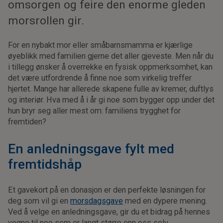
omsorgen og feire den enorme gleden
morsrollen gir.
For en nybakt mor eller småbarnsmamma er kjærlige
øyeblikk med familien gjerne det aller gjeveste. Men når du
i tillegg ønsker å overrekke en fysisk oppmerksomhet, kan
det være utfordrende å finne noe som virkelig treffer
hjertet. Mange har allerede skapene fulle av kremer, duftlys
og interiør. Hva med å i år gi noe som bygger opp under det
hun bryr seg aller mest om: familiens trygghet for
fremtiden?
En anledningsgave fylt med
fremtidshåp
Et gavekort på en donasjon er den perfekte løsningen for
deg som vil gi en
morsdagsgave
med en dypere mening.
Ved å velge en anledningsgave, gir du et bidrag på hennes
vegne til noe som er langt større enn oss selv.