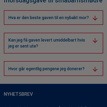
morsdagsgave til småbarnsmødre
Hva er den beste gaven til en nybakt mor?
Felles opplevelser og varme ord er alltid verdsatt.
Kombiner gjerne en god frokost med en gave med
mening, for eksempel en anledningsgave fra
Kan jeg få gaven levert umiddelbart hvis
Stiftelsen Norsk Luftambulanse. Det er en gave som
jeg er sent ute?
viser stor omtanke for familiens trygghet.
Ja! Kjøper du en anledningsgave digitalt, får du et
vakkert gavekort tilsendt på e-post umiddelbart. Du
kan velge å printe det ut eller videresende det direkte
Hvor går egentlig pengene jeg donerer?
til henne på morsdagen.
Nei, det er staten som betaler for den operative
driften av luftambulansetjenesten. Gaven går
uavkortet til Stiftelsen Norsk Luftambulanse sitt eget
ideelle arbeid; forskning, innovasjon av ny teknologi
NYHETSBREV
og kompetanseheving. Dette sikrer at den
akuttmedisinske kjeden stadig blir bedre, noe som