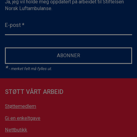
Ja, jeg vil holde meg oppdatert på arbeidet til Stiftelsen
indirekte bidrar til at flere liv kan reddes.
Norsk Luftambulanse.
E-post
*
ABONNER
*
- merket felt må fylles ut.
STØTT VÅRT ARBEID
Støttemedlem
Gi en enkeltgave
Nettbutikk