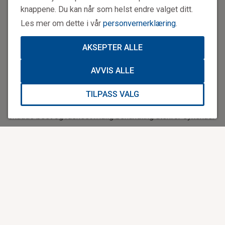
mannskapene over en treukersperiode sommerstid, for å
knappene. Du kan når som helst endre valget ditt.
finne ut av graden søvnighet varierer. Deretter skal hun se
Les mer om dette i vår
personvernerklæring
.
på om det er noen forskjeller på søvn hos mannskapene
om vinteren og om sommeren.
AKSEPTER ALLE
Luftambulansetjenesten i Norge er organisert og betalt av
AVVIS ALLE
helseforetakene, som har 1,2 mrd. i årlige utgifter til
luftambulansetjenester. På toppen av dette bidrar
TILPASS VALG
Stiftelsen Norsk Luftambulanse hvert år med 200 millioner
kroner til forskning og utvikling for å gi akutt syke og
skadde best og raskest mulig behandling utenfor sykehus.
Bakgrunnen for prosjektet er at European Aviation Safety
Agency (EASA) vil innføre nytt regelverk for flyge- og
hviletid. Det er ikke gitt at et generelt regelverk for
europeisk luftfart vil være det beste for
luftambulansevirksomheten i Norge. Et «Fatigue Risk
Management System» som er tilpasset vår organisasjon
og operasjon, basert på vitenskapelig forskning, vil trolig
være et bedre verktøy til å styre flyge- og hviletid.