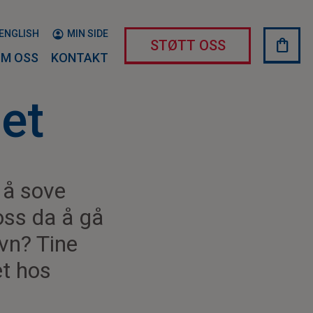
ENGLISH
MIN SIDE
shopping_bag
HAND
STØTT OSS
M OSS
KONTAKT
et
 å sove
oss da å gå
øvn? Tine
et hos