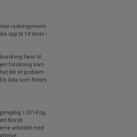
virker redningsmenn
be opp til 14 timer i
sordning fører til
ngen forskning som
het blir et problem
 De data som finnes
gjengelig. I 2014 og
lant Norsk
terne arbeidet med
attelse.