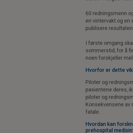
60 redningsmenn og 
en vintervakt og en
publisere resultaten
I første omgang ska
sommerstid, for å fi
noen forskjeller m
Hvorfor er dette vik
Piloter og redningsm
pasientene deres, i
piloter og redningsm
Konsekvensene av me
fatale.
Hvordan kan forskni
prehospital medisin