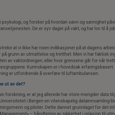
i psykologi, og forsker på hvordan søvn og søvnighet på
lansetjenesten. De er syv dager på vakt, og har lov til å job
streke at vi ikke har noen indikasjoner på at dagens arbeid
på grunn av utmattelse og tretthet. Men vi har faktisk i
n av vaktordningen, eller hvor grensene går for når trett
rkesgruppene. Kunnskapen er i hovedsak erfaringsbasert.
ning er utfordrende å overføre til luftambulansen.
ne ut av det?
n forskning, er at jeg allerede har store mengder data til
niversitetet i Bergen en vitenskapelig datainnsamling b
ingsmenn og piloter. Dette dannet grunnlaget for det in
 Management» – håndtering av sikkerhet i relasjon til utm