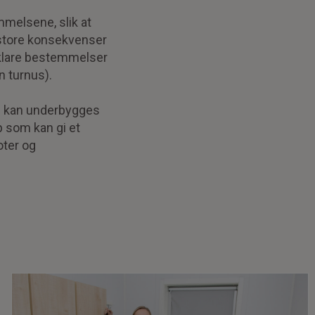
mmelsene, slik at
t store konsekvenser
 klare bestemmelser
n turnus).
ke kan underbygges
 som kan gi et
oter og