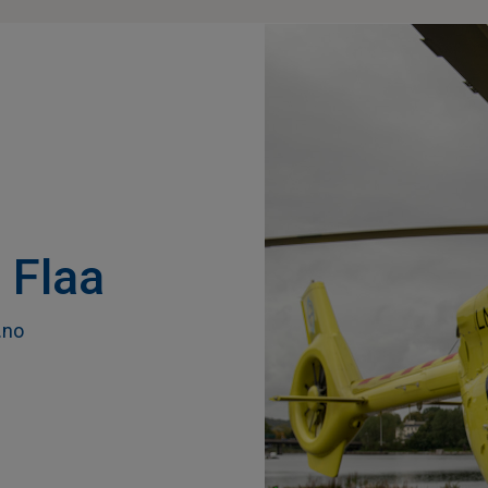
 Flaa
.no