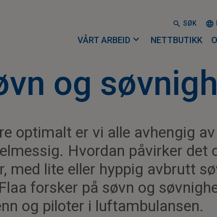
SØK
expand_more
VÅRT ARBEID
NETTBUTIKK
O
øvn og søvnigh
re optimalt er vi alle avhengig av
elmessig. Hvordan påvirker det 
, med lite eller hyppig avbrutt s
laa forsker på søvn og søvnigh
n og piloter i luftambulansen.