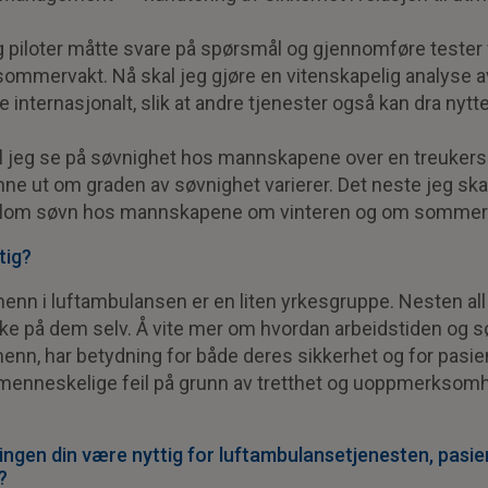
piloter måtte svare på spørsmål og gjennomføre tester f
 sommervakt. Nå skal jeg gjøre en vitenskapelig analyse 
e internasjonalt, slik at andre tjenester også kan dra nyt
l jeg se på søvnighet hos mannskapene over en treuker
nne ut om graden av søvnighet varierer. Det neste jeg ska
ellom søvn hos mannskapene om vinteren og om sommer
tig?
enn i luftambulansen er en liten yrkesgruppe. Nesten all
kke på dem selv. Å vite mer om hvordan arbeidstiden og 
enn, har betydning for både deres sikkerhet og for pasie
nneskelige feil på grunn av tretthet og uoppmerksomhe
ngen din være nyttig for luftambulansetjenesten, pasie
?