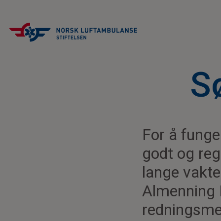
S
For å funge
godt og reg
lange vakter
Almenning F
redningsmen