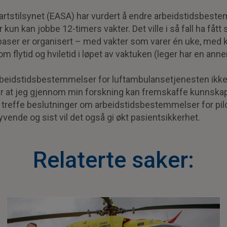
artstilsynet (EASA) har vurdert å endre arbeidstidsbeste
 kun kan jobbe 12-timers vakter. Det ville i så fall ha fåt
baser er organisert – med vakter som varer én uke, med
m flytid og hviletid i løpet av vaktuken (leger har en anne
arbeidstidsbestemmelser for luftambulansetjenesten ik
r at jeg gjennom min forskning kan fremskaffe kunnskap
å treffe beslutninger om arbeidstidsbestemmelser for pil
vende og sist vil det også gi økt pasientsikkerhet.
Relaterte saker: