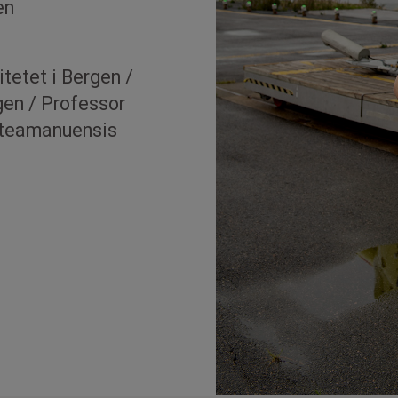
en
tetet i Bergen /
rgen / Professor
rsteamanuensis