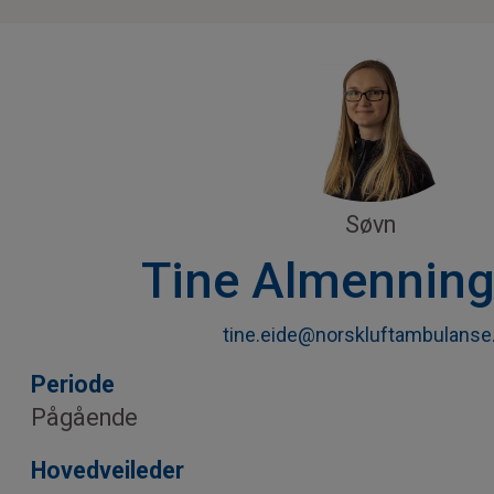
Søvn
Tine Almenning
tine.eide@norskluftambulanse
Periode
Pågående
Hovedveileder