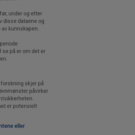
ør, under og etter
av disse dataene og
te av kunnskapen.
speriode
l se på er om det er
en.
 forskning skjer på
søvnmønster påvirker
ntsikkerheten.
t er potensielt
ntene eller