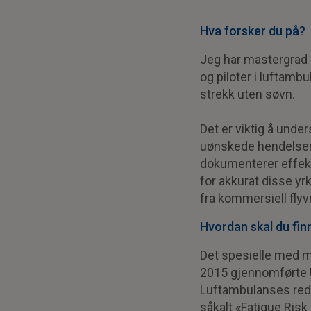
Hva forsker du på?
Jeg har mastergrad 
og piloter i luftambu
strekk uten søvn.
Det er viktig å under
uønskede hendelser 
dokumenterer effekte
for akkurat disse y
fra kommersiell flyv
Hvordan skal du fin
Det spesielle med mi
2015 gjennomførte U
Luftambulanses redn
såkalt «Fatigue Risk