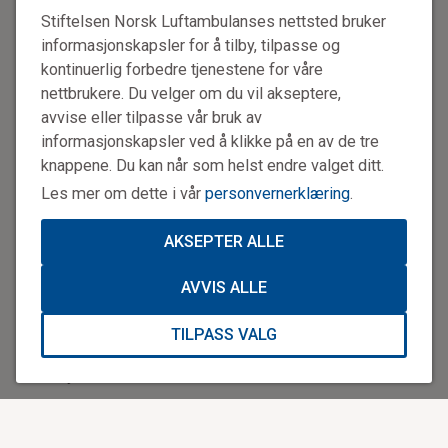
Stiftelsen Norsk Luftambulanses nettsted bruker
være rustet til å kunne takle dette ansvaret, sier medisinsk
rådgiver Pål Madsen i Luftambulansetjenesten HF.
informasjonskapsler for å tilby, tilpasse og
kontinuerlig forbedre tjenestene for våre
Samarbeid på tvers
nettbrukere. Du velger om du vil akseptere,
Etter initiativ fra Luftambulansetjenesten HF, leder
avvise eller tilpasse vår bruk av
Stiftelsen Norsk Luftambulanse arbeidet med å utvikle et
informasjonskapsler ved å klikke på en av de tre
grunnleggende kursopplegg i flymedisin sammen med
knappene. Du kan når som helst endre valget ditt.
luftambulanseavdelingen ved Oslo universitetssykehus,
Les mer om dette i vår
personvernerklæring
.
Babcock Scandinavian AirAmbulance AS (operatør på
ambulanseflyene), Forsvarets sanitet (som også frakter
AKSEPTER ALLE
pasienter i fly og helikopter) og NAKOS (Nasjonal
kompetansetjeneste for prehospital akuttmedisin).
AVVIS ALLE
– Kurset er myntet på alt luftambulansepersonell som
deltar i pasientbehandling, i hovedsak flysykepleiere,
TILPASS VALG
luftambulanseleger og redningsmenn, opplyser fagutvikler
Knut Styrkson i Stiftelsen Norsk Luftambulanse.