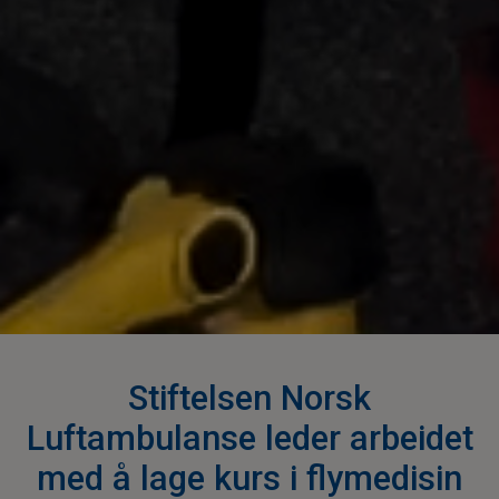
Stiftelsen Norsk
Luftambulanse leder arbeidet
med å lage kurs i flymedisin