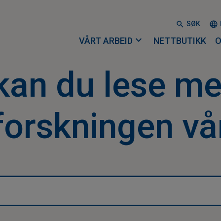
SØK
expand_more
VÅRT ARBEID
NETTBUTIKK
O
kan du lese m
forskningen vå