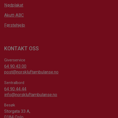
Nødplakat
Akutt-ABC
Førstehjelp
KONTAKT OSS
Giverservice
64 90 43 00
post@norskluftambulanse.no
Sentralbord
64 90 44 44
info@norskluftambulanse.no
Besøk
Storgata 33 A,
0184 Oslo