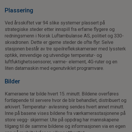
Plassering
Ved årsskiftet var 94 slike systemer plassert på
strategiske steder etter innspill fra erfarne flygere og
redningsmenn i Norsk Luftambulanse AS, politiet og 330-
skvadronen. Dette er gjerne steder de ofte flyr. Selve
stasjonen består av tre speilreflekskameraer med lyssterk
optikk, innvendige og utvendige temperatur- og
luftfuktighetssensorer, varme- element, 4G-ruter og en
liten datamaskin med egenutviklet programvare.
Bilder
Kameraene tar bilde hvert 15. minutt. Bildene overføres
fortløpende til servere hvor de blir behandlet, distribuert og
arkivert. Temperatur- avlesning sendes hvert annet minutt.
Inne på basene vises bildene fra værkamerastasjonene på
store vegg- skjermer. Ute på oppdrag har mannskapene
tilgang til de samme bildene og informasjonen via en egen