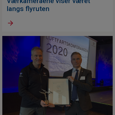
Værkameraene viser været
langs flyruten