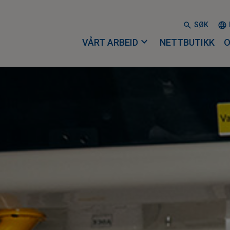
SØK
expand_more
VÅRT ARBEID
NETTBUTIKK
O