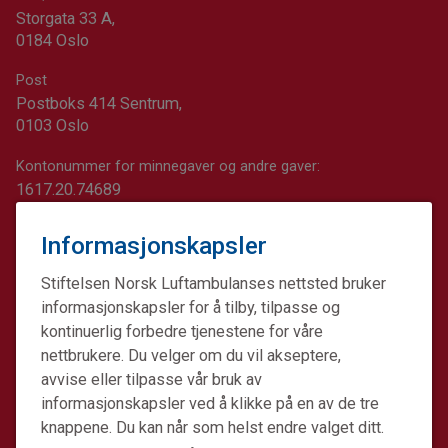
Storgata 33 A,
0184 Oslo
Post
Postboks 414 Sentrum,
0103 Oslo
Kontonummer for minnegaver og andre gaver:
1617.20.74689
Informasjonskapsler
Stiftelsen Norsk Luftambulanses nettsted bruker
informasjonskapsler for å tilby, tilpasse og
kontinuerlig forbedre tjenestene for våre
nettbrukere. Du velger om du vil akseptere,
avvise eller tilpasse vår bruk av
informasjonskapsler ved å klikke på en av de tre
knappene. Du kan når som helst endre valget ditt.