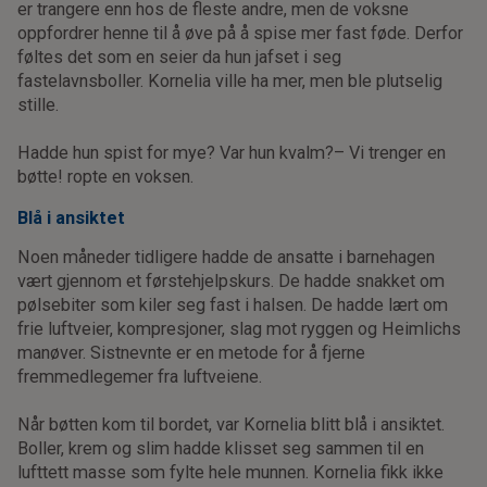
er trangere enn hos de fleste andre, men de voksne
oppfordrer henne til å øve på å spise mer fast føde. Derfor
føltes det som en seier da hun jafset i seg
fastelavnsboller. Kornelia ville ha mer, men ble plutselig
stille.
Hadde hun spist for mye? Var hun kvalm?– Vi trenger en
bøtte! ropte en voksen.
Blå i ansiktet
Noen måneder tidligere hadde de ansatte i barnehagen
vært gjennom et førstehjelpskurs. De hadde snakket om
pølsebiter som kiler seg fast i halsen. De hadde lært om
frie luftveier, kompresjoner, slag mot ryggen og Heimlichs
manøver. Sistnevnte er en metode for å fjerne
fremmedlegemer fra luftveiene.
Når bøtten kom til bordet, var Kornelia blitt blå i ansiktet.
Boller, krem og slim hadde klisset seg sammen til en
lufttett masse som fylte hele munnen. Kornelia fikk ikke