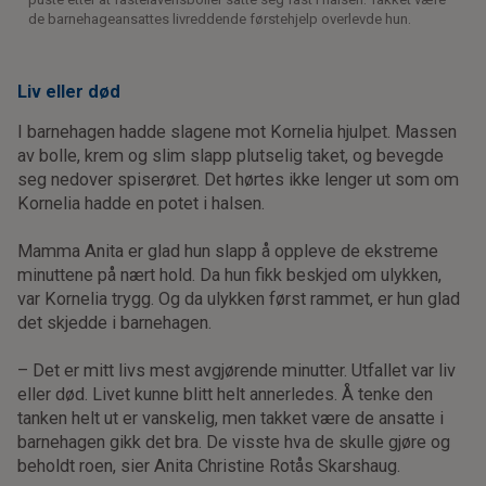
de barnehageansattes livreddende førstehjelp overlevde hun.
Liv eller død
I barnehagen hadde slagene mot Kornelia hjulpet. Massen
av bolle, krem og slim slapp plutselig taket, og bevegde
seg nedover spiserøret. Det hørtes ikke lenger ut som om
Kornelia hadde en potet i halsen.
Mamma Anita er glad hun slapp å oppleve de ekstreme
minuttene på nært hold. Da hun fikk beskjed om ulykken,
var Kornelia trygg. Og da ulykken først rammet, er hun glad
det skjedde i barnehagen.
– Det er mitt livs mest avgjørende minutter. Utfallet var liv
eller død. Livet kunne blitt helt annerledes. Å tenke den
tanken helt ut er vanskelig, men takket være de ansatte i
barnehagen gikk det bra. De visste hva de skulle gjøre og
beholdt roen, sier Anita Christine Rotås Skarshaug.