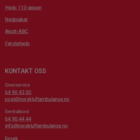
Hjelp 113-appen
Nødplakat
Akutt-ABC
Førstehjelp
KONTAKT OSS
Giverservice
64 90 43 00
post@norskluftambulanse.no
Sentralbord
64 90 44 44
info@norskluftambulanse.no
Besøk