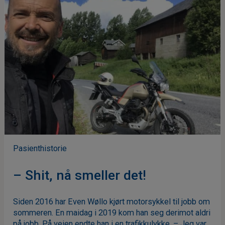
Pasienthistorie
– Shit, nå smeller det!
Siden 2016 har Even Wøllo kjørt motorsykkel til jobb om
sommeren. En maidag i 2019 kom han seg derimot aldri
på jobb. På veien endte han i en trafikkulykke. – Jeg var