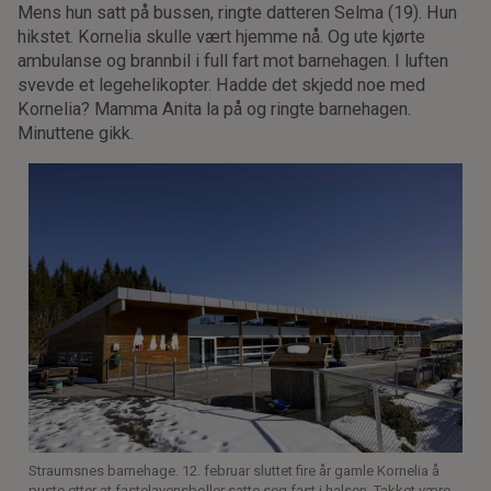
Mens hun satt på bussen, ringte datteren Selma (19). Hun
hikstet. Kornelia skulle vært hjemme nå. Og ute kjørte
ambulanse og brannbil i full fart mot barnehagen. I luften
svevde et legehelikopter. Hadde det skjedd noe med
Kornelia? Mamma Anita la på og ringte barnehagen.
Minuttene gikk.
Straumsnes barnehage. 12. februar sluttet fire år gamle Kornelia å
puste etter at fastelavensboller satte seg fast i halsen. Takket være