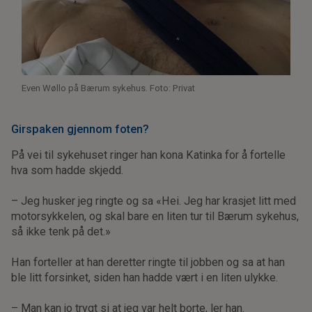
Even Wøllo på Bærum sykehus. Foto: Privat
Girspaken gjennom foten?
På vei til sykehuset ringer han kona Katinka for å fortelle
hva som hadde skjedd.
– Jeg husker jeg ringte og sa «Hei. Jeg har krasjet litt med
motorsykkelen, og skal bare en liten tur til Bærum sykehus,
så ikke tenk på det.»
Han forteller at han deretter ringte til jobben og sa at han
ble litt forsinket, siden han hadde vært i en liten ulykke.
– Man kan jo trygt si at jeg var helt borte, ler han.