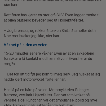
sier han.
Rett foran han kjører en stor grå SUV. Even legger merke til
at bilen plutselig beveger seg ut i kollektivfeltet.
– Jeg bremser, og rekker å tenke «Shit, nå smeller det!».
Noe mer husker jeg ikke, sier han.
Våknet på siden av veien
15-20 minutter senere våkner Even av at en sykepleier
forsøker å få kontakt med ham. «Even! Even, hører du
meg?».
– Det tok litt tid før jeg kom til meg selv. Jeg husket at jeg
hadde kjørt motorsykkel, forteller han.
Han lå på en båre på veien. Motorsykkelen lå lenger
fremme, vertikalt i kjørefeltet. Den var totalvraket på
venstre side. Rundt han var det ambulanse, politi og mye
støy. Trafikken gikk saktegående forbi ham.