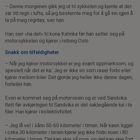
– Denne morgenen gikk jeg ut til sykkelen og kjente at det
var litt regn i lufta, så jeg bestemte meg for å gå inn igjen å
ta på meg regntøy, sier han.
Han sier «ha det» til kona Katinka før han setter seg på
motorsykkelen og kjører i retning Oslo.
Snakk om tilfeldigheter
– Når jeg kjører motorsykkel er jeg svært oppmerksom, og
spesielt når det er kø. Jeg er ikke en som raser forbi eller
kjører mellom biler. Det gjorde jeg heller ikke denne dagen,
forteller han.
Even er kommet seg på motorveien og er ved Sandvika.
Rett før avkjøringen til Sandvika er det saktegående kø i to
filer. Han kjører i kollektivfeltet.
– Jeg lå vel i sånn 50-60 kilometer i timen. Når køen ligger
i cirka 30
kilometer i timen kjører jeg ikke forbi noen i 80
kilometer i timen. Det kan skje så mye, og det kan skje fort,