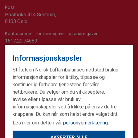
Post
Postboks 414 Sentrum,
0103 Oslo
Kontonummer for minnegaver og andre gaver:
1617.20.74689
Informasjonskapsler
Stiftelsen Norsk Luftambulanses nettsted bruker
informasjonskapsler for å tilby, tilpasse og
kontinuerlig forbedre tjenestene for våre
nettbrukere. Du velger om du vil akseptere,
avvise eller tilpasse vår bruk av
informasjonskapsler ved å klikke på en av de tre
knappene. Du kan når som helst endre valget ditt.
Les mer om dette i vår
personvernerklæring
.
AKSEPTER ALLE