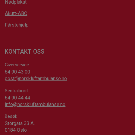
Nødplakat
Akutt-ABC
Førstehjelp
KONTAKT OSS
Giverservice
64 90 43 00
post@norskluftambulanse.no
Sentralbord
64 90 44 44
info@norskluftambulanse.no
Besøk
Storgata 33 A,
0184 Oslo