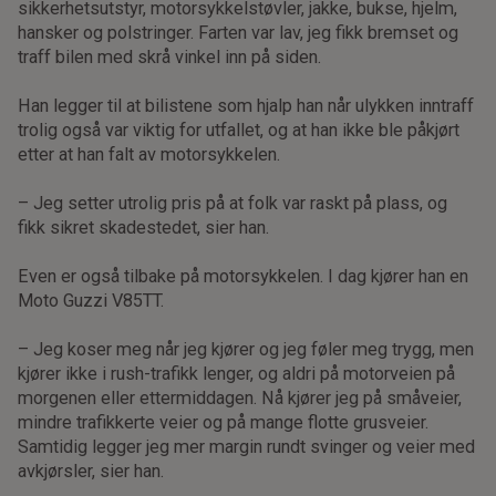
sikkerhetsutstyr, motorsykkelstøvler, jakke, bukse, hjelm,
hansker og polstringer. Farten var lav, jeg fikk bremset og
traff bilen med skrå vinkel inn på siden.
Han legger til at bilistene som hjalp han når ulykken inntraff
trolig også var viktig for utfallet, og at han ikke ble påkjørt
etter at han falt av motorsykkelen.
– Jeg setter utrolig pris på at folk var raskt på plass, og
fikk sikret skadestedet, sier han.
Even er også tilbake på motorsykkelen. I dag kjører han en
Moto Guzzi V85TT.
– Jeg koser meg når jeg kjører og jeg føler meg trygg, men
kjører ikke i rush-trafikk lenger, og aldri på motorveien på
morgenen eller ettermiddagen. Nå kjører jeg på småveier,
mindre trafikkerte veier og på mange flotte grusveier.
Samtidig legger jeg mer margin rundt svinger og veier med
avkjørsler, sier han.