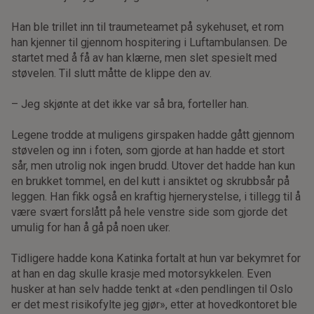
Han ble trillet inn til traumeteamet på sykehuset, et rom
han kjenner til gjennom hospitering i Luftambulansen. De
startet med å få av han klærne, men slet spesielt med
støvelen. Til slutt måtte de klippe den av.
– Jeg skjønte at det ikke var så bra, forteller han.
Legene trodde at muligens girspaken hadde gått gjennom
støvelen og inn i foten, som gjorde at han hadde et stort
sår, men utrolig nok ingen brudd. Utover det hadde han kun
en brukket tommel, en del kutt i ansiktet og skrubbsår på
leggen. Han fikk også en kraftig hjernerystelse, i tillegg til å
være svært forslått på hele venstre side som gjorde det
umulig for han å gå på noen uker.
Tidligere hadde kona Katinka fortalt at hun var bekymret for
at han en dag skulle krasje med motorsykkelen. Even
husker at han selv hadde tenkt at «den pendlingen til Oslo
er det mest risikofylte jeg gjør», etter at hovedkontoret ble