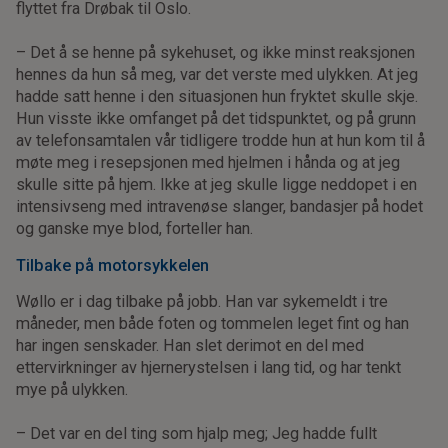
flyttet fra Drøbak til Oslo.
– Det å se henne på sykehuset, og ikke minst reaksjonen
hennes da hun så meg, var det verste med ulykken. At jeg
hadde satt henne i den situasjonen hun fryktet skulle skje.
Hun visste ikke omfanget på det tidspunktet, og på grunn
av telefonsamtalen vår tidligere trodde hun at hun kom til å
møte meg i resepsjonen med hjelmen i hånda og at jeg
skulle sitte på hjem. Ikke at jeg skulle ligge neddopet i en
intensivseng med intravenøse slanger, bandasjer på hodet
og ganske mye blod, forteller han.
Tilbake på motorsykkelen
Wøllo er i dag tilbake på jobb. Han var sykemeldt i tre
måneder, men både foten og tommelen leget fint og han
har ingen senskader. Han slet derimot en del med
ettervirkninger av hjernerystelsen i lang tid, og har tenkt
mye på ulykken.
– Det var en del ting som hjalp meg; Jeg hadde fullt