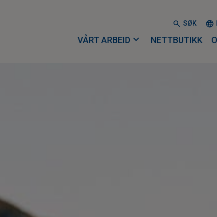
SØK
expand_more
VÅRT ARBEID
NETTBUTIKK
O