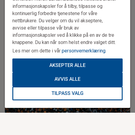
Det gikk mange hundre år før vi mennesker hadde god
informasjonskapsler for å tilby, tilpasse og
kunnskap om hjerte- og lungeredning (HLR). Utover 1700-
kontinuerlig forbedre tjenestene for våre
og 1800-tallet er det beskrevet mange metoder.
nettbrukere. Du velger om du vil akseptere,
Nederlandske Abraham Calcoen fikk publisert den første
avvise eller tilpasse vår bruk av
artikkelen om gjenoppliving i 1766. Året etter ble The
informasjonskapsler ved å klikke på en av de tre
Amsterdam rescue society etablert. Det er det første
knappene. Du kan når som helst endre valget ditt.
kjente selskapet som ville spre kunnskap om
Les mer om dette i vår
personvernerklæring
.
gjenoppliving.
AKSEPTER ALLE
AVVIS ALLE
TILPASS VALG