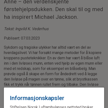
Anne – den verdenskjente
førstehjelpsdukken. Den skal til og med
ha inspirert Michael Jackson.
Tekst: Ingvild K. Vederhus
Publisert: 07.03.2023
Sykdom og tragiske ulykker har alltid vært en del av
hverdagslivet. Vi har forsøkt mange metoder for å kopiere
kroppens pusteteknikker. En av dem har vært å blåse luft
inn i den livløses munn, enten ved hjelp av egen munn eller
med et redskap, som for eksempel en blåsebelg. Man
prøvde også å skape en form for åndedrett ved å legge
den livløse på magen over en tønne, slik at brystkassen
fikk et trykk når tønnen rullet frem og tilbake. Den livløse
kunne også bli lagt over hesteryggen for å skape en form
for kompresjon når hesten beveget seg.
Informasjonskapsler
Holger Nielsens metode
Stiftelsen Norsk Luftambulanses nettsted bruker