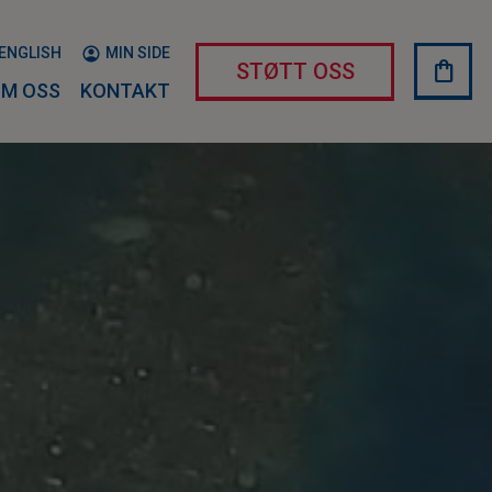
ENGLISH
MIN SIDE
shopping_bag
HAND
STØTT OSS
M OSS
KONTAKT