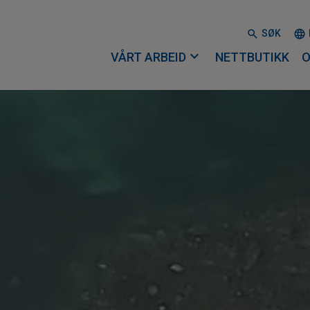
SØK
expand_more
VÅRT ARBEID
NETTBUTIKK
O