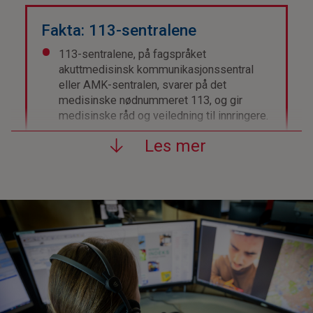
Fakta: 113-sentralene
113-sentralene, på fagspråket
akuttmedisinsk kommunikasjonssentral
eller AMK-sentralen, svarer på det
medisinske nødnummeret 113, og gir
medisinske råd og veiledning til innringere.
113-sentralene er bemannet av
Les mer
spesialtrent helsepersonell, vanligvis
autorisert sykepleier eller
ambulansearbeider.
Operatørene ved 113-sentralen har som
oppgave å vurdere alvorlighetsgrad og
iverksette riktig hjelp til riktig tid ved akutt
skade eller sykdom.
Det er 113-sentralen bestemmer hvilke
ressurser som skal sendes til situasjoner
og hendelser som meldes inn til sentralen.