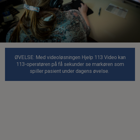
Det kan være ambulansebil, ambulansebåt
eller luftambulanse, i tillegg til politi, brann-
og redningsvesen eller lignende. 113-
sentralen koordinerer
ambulansetransportene, og varsler lokal
lege eller legevakt der det er aktuelt.
Kilder: Helsenorge.no, St Olavs hospital HF,
Oslo universitetssykehus HF
ØVELSE: Med videoløsningen Hjelp 113 Video kan
113-operatøren på få sekunder se markøren som
spiller pasient under dagens øvelse.