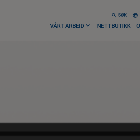
SØK
expand_more
VÅRT ARBEID
NETTBUTIKK
O