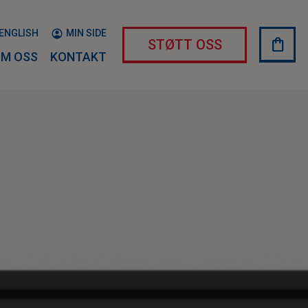
ENGLISH
MIN SIDE
shopping_bag
HAND
STØTT OSS
M OSS
KONTAKT