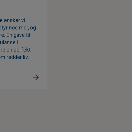
e ønsker vi
etyr noe mer, og
e. En gave til
ulanse i
re en perfekt
m redder liv.