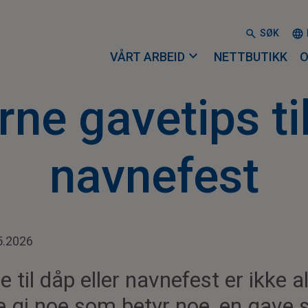
SØK
expand_more
VÅRT ARBEID
NETTBUTIKK
O
ne gavetips ti
navnefest
5.2026
 til dåp eller navnefest er ikke allt
ne gi noe som betyr noe, en gave