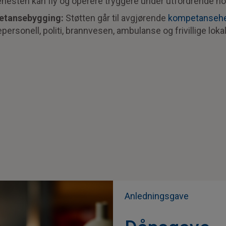
nesten kan fly og operere tryggere under utfordrende n
petansebygging:
Støtten går til avgjørende
kompetansehe
ersonell, politi, brannvesen, ambulanse og frivillige loka
Anledningsgave