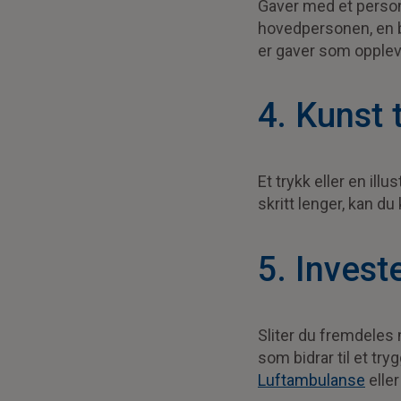
Gaver med et person
hovedpersonen, en b
er gaver som opple
4. Kunst 
Et trykk eller en ill
skritt lenger, kan du
5. Invest
Sliter du fremdeles 
som bidrar til et tr
Luftambulanse
eller