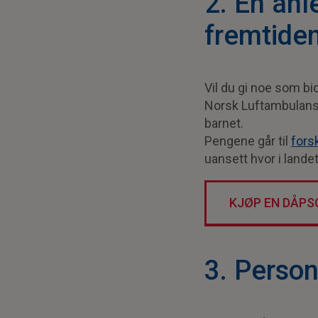
2. En an
fremtide
Vil du gi noe som bi
Norsk Luftambulanse 
barnet.
Pengene går til
fors
uansett hvor i landet
KJØP EN DÅPS
3. Person