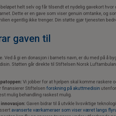
eløpet helt selv og får tilsendt et nydelig gavekort hvor 
 barnet. Dette er en gave som viser genuin omtanke, og s
lien egentlig ikke trenger. Din støtte gjør tjenesten bedre
rar gaven til
ne. Ved å gi en donasjon i barnets navn, er du med på å 
sin. Støtten går direkte til Stiftelsen Norsk Luftambulans
opatoppen:
Vi jobber for at hjelpen skal komme raskere o
 finansierer Stiftelsen
forskning på akuttmedisin
utenfor
est mulig behandling raskest mulig.
 innovasjon:
Gaven bidrar til å utvikle livsviktige teknolog
assert
avanserte værkameraer som viser været langs flyr