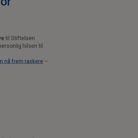
or
ve
til Stiftelsen
rsonlig hilsen til
n nå frem raskere
–