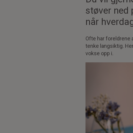
støver ned 
når hverdag
Ofte har foreldrene 
tenke langsiktig. He
vokse opp i.