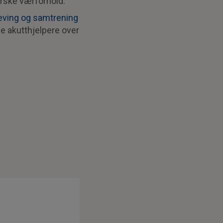
orske værforhold.
ving og samtrening
le akutthjelpere over