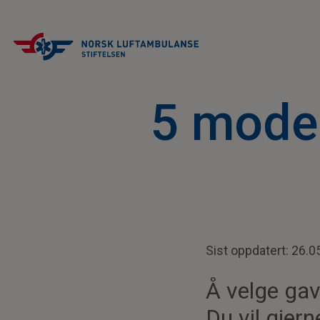
5 moder
Sist oppdatert: 26.0
Å velge gave
Du vil gjer