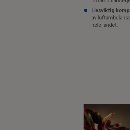
luftambulansetje
Livsviktig kom
av luftambulansep
hele landet.