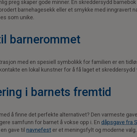
lig preg skaper gode minner. En skreddersydd barnebok d
rodert barnehagesekk eller et smykke med inngravert n
ves som unike.
til barnerommet
ustrasjon med en spesiell symbolikk for familien er en tidlø
 kontakte en lokal kunstner for å få laget et skreddersydd v
ering i barnets fremtid
med å finne det perfekte alternativet? Den varmeste gaven
yggere samfunn for barnet å vokse opp i. En
dåpsgave fra S
 en gave til
navnefest
er et meningsfylt og moderne valg.