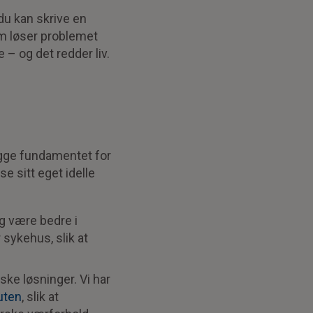
du kan skrive en
om løser problemet
 – og det redder liv.
bygge fundamentet for
e sitt eget idelle
g være bedre i
 sykehus, slik at
iske løsninger. Vi har
uten
, slik at