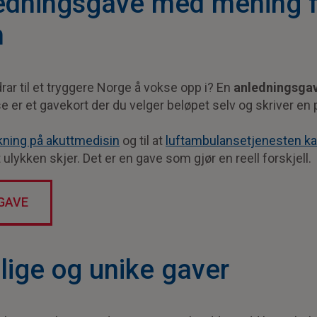
ledningsgave med mening f
n
drar til et tryggere Norge å vokse opp i? En
anledningsga
er et gavekort der du velger beløpet selv og skriver en pe
kning på akuttmedisin
og til at
luftambulansetjenesten ka
 ulykken skjer. Det er en gave som gjør en reell forskjell.
GAVE
lige og unike gaver