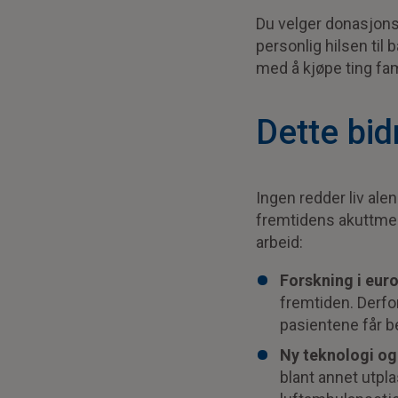
Du velger donasjonsb
personlig hilsen til
med å kjøpe ting fami
Dette bid
Ingen redder liv ale
fremtidens akuttmedi
arbeid:
Forskning i eur
fremtiden. Derfor
pasientene får b
Ny teknologi og
blant annet utpl