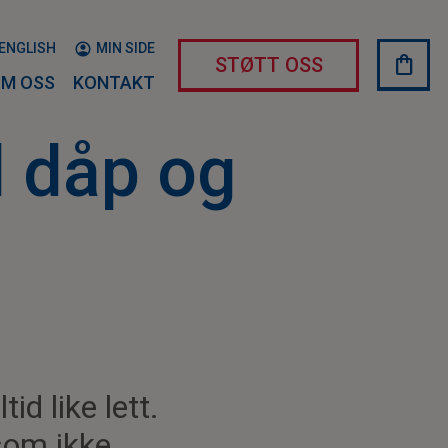
ENGLISH
MIN SIDE
shopping_bag
HAND
STØTT OSS
M OSS
KONTAKT
l dåp og
id like lett.
 som ikke