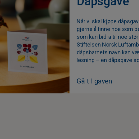
Dåpsgave
Når vi skal kjøpe dåpsgav
gjerne å finne noe som b
som kan bidra til noe størr
Stiftelsen Norsk Luftamb
dåpsbarnets navn kan væ
løsning – en dåpsgave so
Gå til gaven