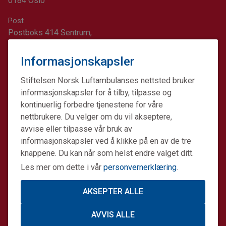
0184 Oslo
Post
Postboks 414 Sentrum,
0103 Oslo
Informasjonskapsler
Kontonummer for minnegaver og andre gaver:
1617.20.74689
Stiftelsen Norsk Luftambulanses nettsted bruker
informasjonskapsler for å tilby, tilpasse og
kontinuerlig forbedre tjenestene for våre
nettbrukere. Du velger om du vil akseptere,
avvise eller tilpasse vår bruk av
informasjonskapsler ved å klikke på en av de tre
knappene. Du kan når som helst endre valget ditt.
Les mer om dette i vår
personvernerklæring
.
AKSEPTER ALLE
AVVIS ALLE