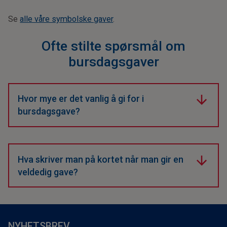
Se
alle våre symbolske gaver
.
Ofte stilte spørsmål om
bursdagsgaver
Hvor mye er det vanlig å gi for i
bursdagsgave?
Dette avhenger helt av relasjonen din til
bursdagsbarnet og om det er et rundt tall. Til venner
er 300–500 kroner vanlig, mens til nær familie og
Hva skriver man på kortet når man gir en
partnere gir man ofte for over 1000 kroner. En
veldedig gave?
donasjon er en flott gave uansett beløp!
Gjør det personlig! For eksempel: «Kjære [Navn].
Siden du allerede har skapene fulle av fine ting,
ønsket jeg i år å gi deg en gave som sprer glede til
flere. Jeg har gitt et bidrag til Norsk Luftambulanse i
NYHETSBREV