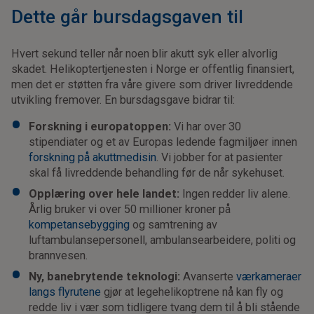
Dette går bursdagsgaven til
Hvert sekund teller når noen blir akutt syk eller alvorlig
skadet. Helikoptertjenesten i Norge er offentlig finansiert,
men det er støtten fra våre givere som driver livreddende
utvikling fremover. En bursdagsgave bidrar til:
Forskning i europatoppen:
Vi har over 30
stipendiater og et av Europas ledende fagmiljøer innen
forskning på akuttmedisin
. Vi jobber for at pasienter
skal få livreddende behandling før de når sykehuset.
Opplæring over hele landet:
Ingen redder liv alene.
Årlig bruker vi over 50 millioner kroner på
kompetansebygging
og samtrening av
luftambulansepersonell, ambulansearbeidere, politi og
brannvesen.
Ny, banebrytende teknologi:
Avanserte
værkameraer
langs flyrutene
gjør at legehelikoptrene nå kan fly og
redde liv i vær som tidligere tvang dem til å bli stående