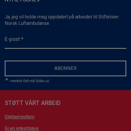
ditt navn. Takk for at du er den du er – håper du får en
fantastisk dag!»
Ja, jeg vil holde meg oppdatert på arbeidet til Stiftelsen
Norsk Luftambulanse.
E-post
*
ABONNER
*
- merket felt må fylles ut.
STØTT VÅRT ARBEID
Støttemedlem
Gi en enkeltgave