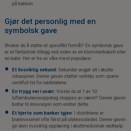
på bakken.
Gjør det personlig med en
symbolsk gave
Ønsker du å støtte et spesifikt formål? En symbolsk gave
er et fantastisk tillegg ved siden av en blomsterbukett eller
en kake. Her er tre av våre mest populære:
Et livsviktig sekund
:
Sekunder avgjør alt i akutte
situasjoner. Denne gaven støtter verktøy som sparer
verdifull tid for nødetatene.
En trygg vei i uvær
:
Visste du at 1 av 10
luftambulanseoppdrag stoppes av været? Denne gaven
bidrar til innovasjon som endrer dette.
Et hjerte som banker igjen
:
I distriktene er
brannvesenet ofte først på ulykkesstedet. Denne gaven
gir dem livsviktig opplæring i akuttmedisinsk nødhjelp.