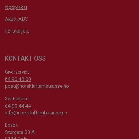
Nødplakat
Akutt-ABC
Førstehjelp
KONTAKT OSS
Giverservice
64 90 43 00
post@norskluftambulanse.no
Sentralbord
64 90 44 44
info@norskluftambulanse.no
Besøk
Storgata 33 A,