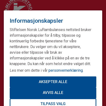
Informasjonskapsler
Stiftelsen Norsk Luftambulanses nettsted bruker
informasjonskapsler for å tilby, tilpasse og
kontinuerlig forbedre tjenestene for våre
nettbrukere. Du velger om du vil akseptere,
avvise eller tilpasse vår bruk av
informasjonskapsler ved å klikke på en av de tre
Stiftelsen Norsk Luftambulanse er en ideell stiftelse.
knappene. Du kan når som helst endre valget ditt.
Formålet er å fremme avansert prehospital akuttmedisin.
Les mer om dette i vår
personvernerklæring
.
Stiftelsens datterselskap Norsk Luftambulanse Helikopter
er operatør på alle Norges tretten legehelikopterbaser på
AKSEPTER ALLE
oppdrag for staten. Sammen gjør vi en forskjell.
AVVIS ALLE
Informasjonskapsler og personvern
TILPASS VALG