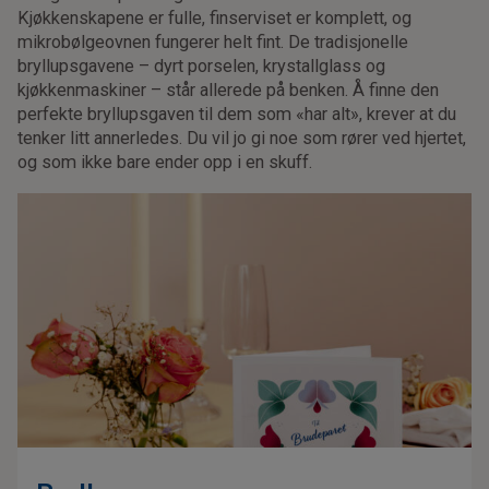
Kjøkkenskapene er fulle, finserviset er komplett, og
mikrobølgeovnen fungerer helt fint. De tradisjonelle
bryllupsgavene – dyrt porselen, krystallglass og
kjøkkenmaskiner – står allerede på benken. Å finne den
perfekte bryllupsgaven til dem som «har alt», krever at du
tenker litt annerledes. Du vil jo gi noe som rører ved hjertet,
og som ikke bare ender opp i en skuff.