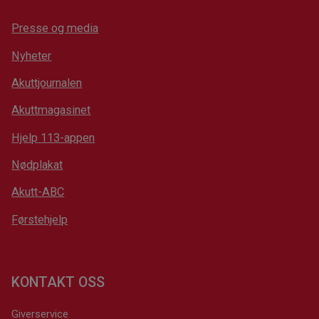
Presse og media
Nyheter
Akuttjournalen
Akuttmagasinet
Hjelp 113-appen
Nødplakat
Akutt-ABC
Førstehjelp
KONTAKT OSS
Giverservice