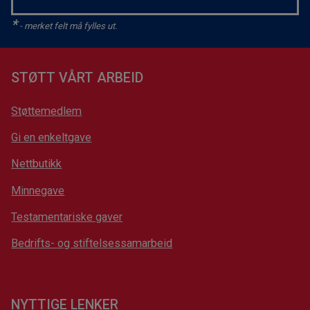
*
- merket felt må fylles ut.
STØTT VÅRT ARBEID
Støttemedlem
Gi en enkeltgave
Nettbutikk
Minnegave
Testamentariske gaver
Bedrifts- og stiftelsessamarbeid
NYTTIGE LENKER