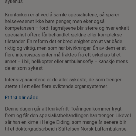
sykehus.
Krontanken er at ved å samle spesialistene, så sparer
helsevesenet ikke bare penger, men øker også
kompetansen – fordi fagmiljøene blir større og hver enkelt
spesialist oftere får behandlet sjeldne eller komplekse
tilstander. En reform det er bred enighet om at var både
riktig og viktig, men som har bivirkninger. Én av dem er at
flere intensivpasienter må fraktes fra ett sykehus til et
annet – i bil, helikopter eller ambulansefly – kanskje mens
de er som sykest.
Intensivpasientene er de aller sykeste, de som trenger
støtte til ett eller flere sviktende organsystemer.
Et frø blir sådd
Denne dagen går alt knirkefritt. Toåringen kommer trygt
frem og får den spesialistbehandlingen han trenger. Likevel
sår han en kime i Helge Eiding, som mange år senere blir
til et doktorgradsarbeid i Stiftelsen Norsk Luftambulanse.