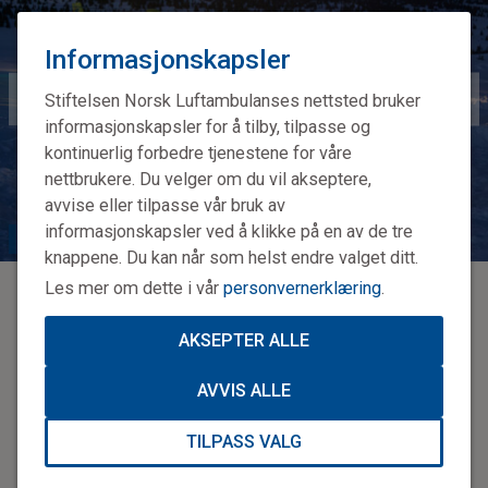
Informasjonskapsler
Stiftelsen Norsk Luftambulanses nettsted bruker
informasjonskapsler for å tilby, tilpasse og
kontinuerlig forbedre tjenestene for våre
nettbrukere. Du velger om du vil akseptere,
avvise eller tilpasse vår bruk av
informasjonskapsler ved å klikke på en av de tre
Øvelse på skredredning. Foto: Marianne Wennesland
knappene. Du kan når som helst endre valget ditt.
Les mer om dette i vår
personvernerklæring
.
2. Utnytt ventetiden
AKSEPTER ALLE
Hvis du ikke får utslag på sender/mottaker og ikke finner
AVVIS ALLE
person i overflaten, begrens søket til området rundt funn av
gjenstander. Lette ting som lue og votter flyter lengst,
personer vil da mest sannsynlig ligge høyere oppe i
TILPASS VALG
skredet. Let først grundig i dette området. Deretter kan