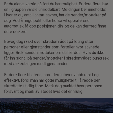
Er du alene, varsle så fort du har mulighet. Er dere flere, bør
en i gruppen varsle umiddelbart. Meldingen bør inneholde:
Hvor er du, antall antatt savnet, har de sender/mottaker på
seg. Ved å ringe politi eller helse vil operatørene
automatisk få opp posisjonen din, og de kan dermed finne
dere raskere.
Beveg deg raskt over skredområdet på leting etter
personer eller gjenstander som forteller hvor savnede
ligger. Bruk sender/mottaker om du har det. Hvis du ikke
får inn signal på sender/mottaker i skredområdet, punktsøk
med søkestangen rundt gjenstander.
Er dere flere til stede, spre dere utover. Jobb raskt og
effektivt, fordi man har gode muligheter til å redde den
skredtatte i tidlig fase. Merk deg punktet hvor personen
forsvant og merk av stedet hvis det er mulig.