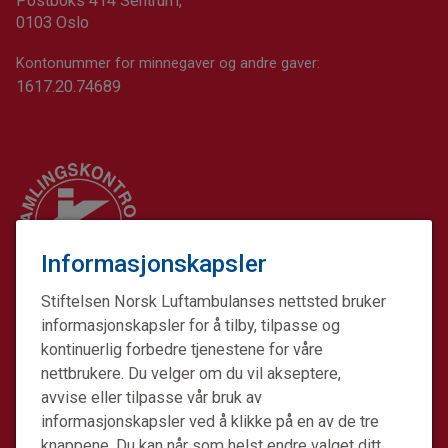
Postboks 414 Sentrum,
0103 Oslo
Kontonummer for minnegaver og andre gaver:
1617.20.74689
Informasjonskapsler
Stiftelsen Norsk Luftambulanses nettsted bruker
informasjonskapsler for å tilby, tilpasse og
kontinuerlig forbedre tjenestene for våre
nettbrukere. Du velger om du vil akseptere,
avvise eller tilpasse vår bruk av
informasjonskapsler ved å klikke på en av de tre
Stiftelsen Norsk Luftambulanse er en ideell stiftelse.
knappene. Du kan når som helst endre valget ditt.