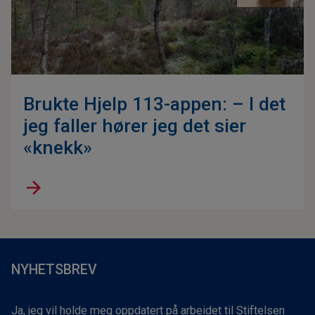
Brukte Hjelp 113-appen: – I det
jeg faller hører jeg det sier
«knekk»
NYHETSBREV
Ja, jeg vil holde meg oppdatert på arbeidet til Stiftelsen