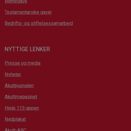
Minnegave
Testamentariske gaver
Bedrifts- og stiftelsessamarbeid
NYTTIGE LENKER
Presse og media
Nyheter
Akuttjournalen
Akuttmagasinet
Hjelp 113-appen
Nødplakat
Akutt-ABC