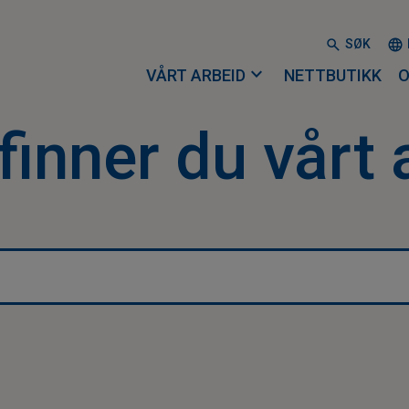
SØK
expand_more
VÅRT ARBEID
NETTBUTIKK
O
finner du vårt 