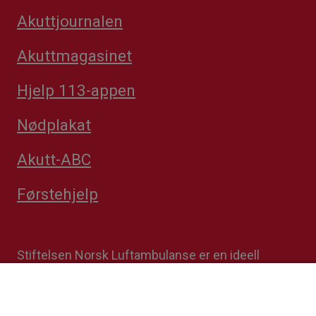
Akuttjournalen
Akuttmagasinet
Hjelp 113-appen
Nødplakat
Akutt-ABC
Førstehjelp
Stiftelsen Norsk Luftambulanse er en ideell
stiftelse. Formålet er å fremme avansert
prehospital akuttmedisin. Stiftelsens
datterselskap Norsk Luftambulanse Helikopter er