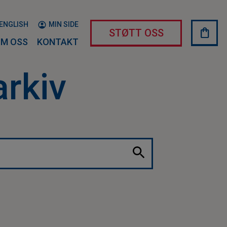
ENGLISH
MIN SIDE
shopping_bag
HAND
STØTT OSS
M OSS
KONTAKT
arkiv