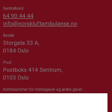
Sentralbord
64 90 44 44
info@norskluftambulanse.no
Besøk
Storgata 33 A,
0184 Oslo
Post
Postboks 414 Sentrum,
0103 Oslo
Kontonummer for minnegaver og andre gaver:
1617.20.74689