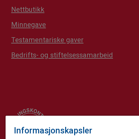
Nettbutikk
Minnegave
Testamentariske gaver
Bedrifts- og stiftelsessamarbeid
Informasjonskapsler