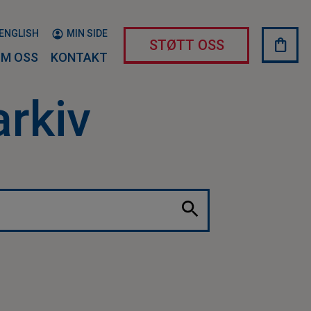
ENGLISH
MIN SIDE
shopping_bag
HAND
STØTT OSS
M OSS
KONTAKT
arkiv