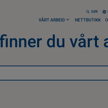
SØK
expand_more
VÅRT ARBEID
NETTBUTIKK
O
finner du vårt 