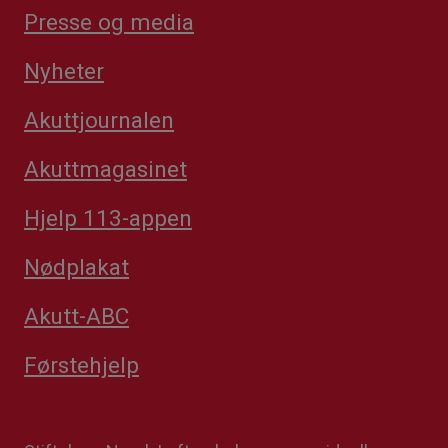
Presse og media
Nyheter
Akuttjournalen
Akuttmagasinet
Hjelp 113-appen
Nødplakat
Akutt-ABC
Førstehjelp