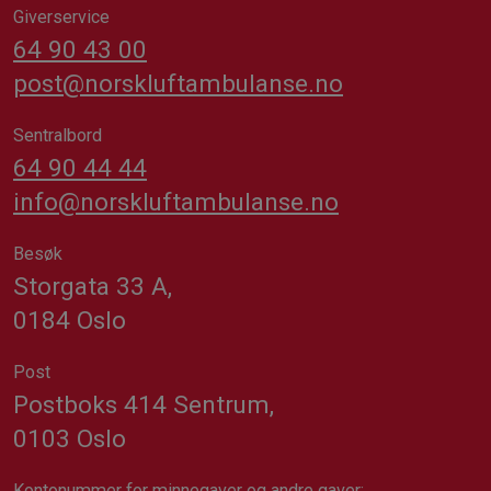
Giverservice
64 90 43 00
post@norskluftambulanse.no
Sentralbord
64 90 44 44
info@norskluftambulanse.no
Besøk
Storgata 33 A,
0184 Oslo
Post
Postboks 414 Sentrum,
0103 Oslo
Kontonummer for minnegaver og andre gaver: