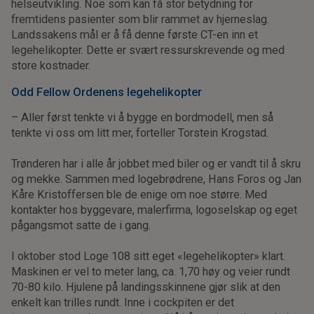
helseutvikling. Noe som kan få stor betydning for
fremtidens pasienter som blir rammet av hjerneslag.
Landssakens mål er å få denne første CT-en inn et
legehelikopter. Dette er svært ressurskrevende og med
store kostnader.
Odd Fellow Ordenens legehelikopter
– Aller først tenkte vi å bygge en bordmodell, men så
tenkte vi oss om litt mer, forteller Torstein Krogstad.
Trønderen har i alle år jobbet med biler og er vandt til å skru
og mekke. Sammen med logebrødrene, Hans Foros og Jan
Kåre Kristoffersen ble de enige om noe større. Med
kontakter hos byggevare, malerfirma, logoselskap og eget
pågangsmot satte de i gang.
I oktober stod Loge 108 sitt eget «legehelikopter» klart.
Maskinen er vel to meter lang, ca. 1,70 høy og veier rundt
70-80 kilo. Hjulene på landingsskinnene gjør slik at den
enkelt kan trilles rundt. Inne i cockpiten er det