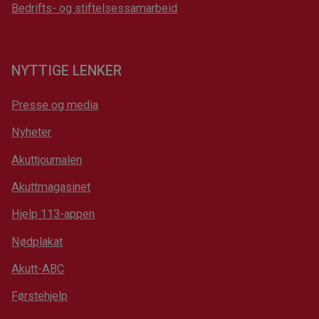
Bedrifts- og stiftelsessamarbeid
NYTTIGE LENKER
Presse og media
Nyheter
Akuttjournalen
Akuttmagasinet
Hjelp 113-appen
Nødplakat
Akutt-ABC
Førstehjelp