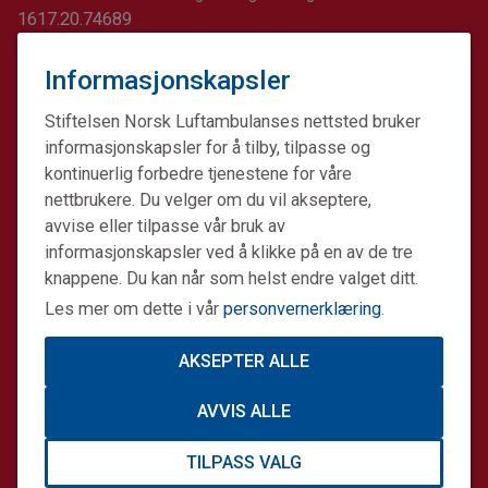
1617.20.74689
Informasjonskapsler
Stiftelsen Norsk Luftambulanses nettsted bruker
informasjonskapsler for å tilby, tilpasse og
kontinuerlig forbedre tjenestene for våre
nettbrukere. Du velger om du vil akseptere,
avvise eller tilpasse vår bruk av
informasjonskapsler ved å klikke på en av de tre
knappene. Du kan når som helst endre valget ditt.
Les mer om dette i vår
personvernerklæring
.
AKSEPTER ALLE
Stiftelsen Norsk Luftambulanse er en ideell stiftelse.
AVVIS ALLE
Formålet er å fremme avansert prehospital akuttmedisin.
Stiftelsens datterselskap Norsk Luftambulanse Helikopter
TILPASS VALG
er operatør på alle Norges tretten legehelikopterbaser på