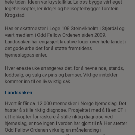
hele tiden. Ideen var krystallklar. La oss bygge vårt eget
legehelikopter, ler ildsjel og helikopterbygger Torstein
Krogstad.
Han er skattmester i Loge 108 Steinvikholm i Stjørdal og
vært medlem i Odd Fellow Ordenen siden 2009.
Landssaken har engasjert kreative loger over hele landet i
det gode arbeidet for å støtte fremtidens
hjerneslagpasienter.
Hver eneste uke arrangeres det, for å nevne noe, stands,
loddsalg, og salg av pins og bamser. Viktige inntekter
kommer inn til en livsviktig sak.
Landssaken
Hvert år får ca. 12 000 mennesker i Norge hjerneslag. Det
haster å stille riktig diagnose. Prosjektet med å få en CT i
et helikopter for raskere å stille riktig diagnose ved
hjerneslag, er noe ingen i verden har gjort til nå. Her støtter
Odd Fellow Ordenen virkelig en månelanding i