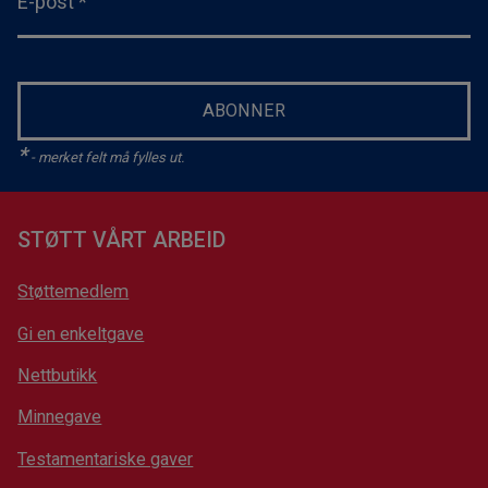
E-post
*
ABONNER
*
- merket felt må fylles ut.
STØTT VÅRT ARBEID
Støttemedlem
Gi en enkeltgave
Nettbutikk
Minnegave
Testamentariske gaver