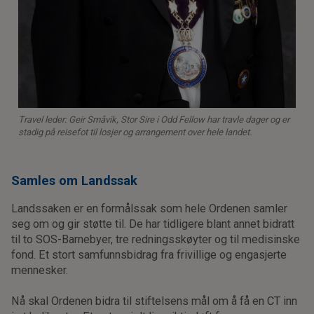
Travel leder: Geir Småvik, Stor Sire i Odd Fellow har travle dager og er
stadig på reisefot til losjer og arrangement over hele landet.
Samles om Landssak
Landssaken er en formålssak som hele Ordenen samler
seg om og gir støtte til. De har tidligere blant annet bidratt
til to SOS-Barnebyer, tre redningsskøyter og til medisinske
fond. Et stort samfunnsbidrag fra frivillige og engasjerte
mennesker.
Nå skal Ordenen bidra til stiftelsens mål om å få en CT inn