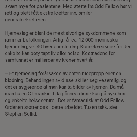
svært mye for pasientene. Med støtte fra Odd Fellow har vi
rett og slett fått ekstra krefter inn, smiler
generalsekretæren.
Hjerneslag er blant de mest alvorlige sykdommene som
rammer befolkningen. Årlig får ca. 12 000 mennesker
hjerneslag, vel 40 hver eneste dag. Konsekvensene for den
enkelte kan bety tapt liv eller helse. Kostnadene for
samfunnet er milliarder av kroner hvert år.
– Et hjerneslag forårsakes av enten blodpropp eller en
blødning. Behandlingen av disse skiller seg vesentlig, og
det er avgjørende at man kan ta bilder av hjernen. Da må
man ha en CT-maskin. I dag finnes disse kun på sykehus
og enkelte helsesentre. Det er fantastisk at Odd Fellow
Ordenen støtter oss i dette arbeidet. Tusen takk, sier
Stephen Sollid.