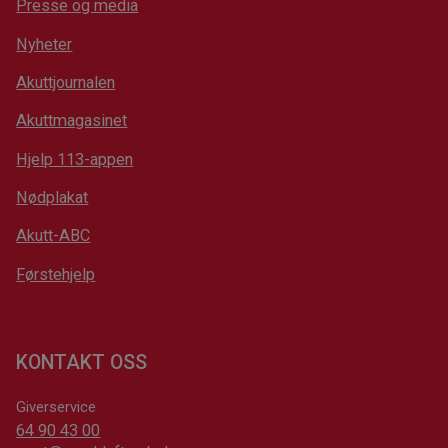
Presse og media
Nyheter
Akuttjournalen
Akuttmagasinet
Hjelp 113-appen
Nødplakat
Akutt-ABC
Førstehjelp
KONTAKT OSS
Giverservice
64 90 43 00