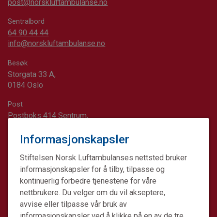
post@norskluftambulanse.no
Sentralbord
64 90 44 44
info@norskluftambulanse.no
Besøk
Storgata 33 A,
0184 Oslo
Post
Postboks 414 Sentrum,
0103 Oslo
Informasjonskapsler
Kontonummer for minnegaver og andre gaver:
1617.20.74689
Stiftelsen Norsk Luftambulanses nettsted bruker
informasjonskapsler for å tilby, tilpasse og
kontinuerlig forbedre tjenestene for våre
nettbrukere. Du velger om du vil akseptere,
avvise eller tilpasse vår bruk av
informasjonskapsler ved å klikke på en av de tre