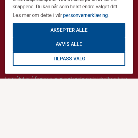
knappene. Du kan når som helst endre valget ditt.
Les mer om dette i vår
personvernerklæring
.
AKSEPTER ALLE
AVVIS ALLE
TILPASS VALG
Stiftelsen Norsk Luftambulanse er en ideell stiftelse.
Formålet er å fremme avansert prehospital akuttmedisin.
Stiftelsens datterselskap Norsk Luftambulanse Helikopter
er operatør på alle Norges tretten legehelikopterbaser på
oppdrag for staten. Sammen gjør vi en forskjell.
Informasjonskapsler og personvern