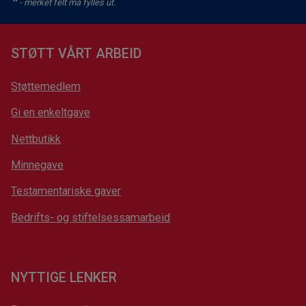
*
- merket felt må fylles ut.
STØTT VÅRT ARBEID
Støttemedlem
Gi en enkeltgave
Nettbutikk
Minnegave
Testamentariske gaver
Bedrifts- og stiftelsessamarbeid
NYTTIGE LENKER