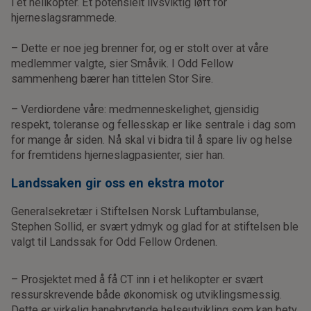
i et helikopter. Et potensielt livsviktig løft for
hjerneslagsrammede.
– Dette er noe jeg brenner for, og er stolt over at våre
medlemmer valgte, sier Småvik. I Odd Fellow
sammenheng bærer han tittelen Stor Sire.
– Verdiordene våre: medmenneskelighet, gjensidig
respekt, toleranse og fellesskap er like sentrale i dag som
for mange år siden. Nå skal vi bidra til å spare liv og helse
for fremtidens hjerneslagpasienter, sier han.
Landssaken gir oss en ekstra motor
Generalsekretær i Stiftelsen Norsk Luftambulanse,
Stephen Sollid, er svært ydmyk og glad for at stiftelsen ble
valgt til Landssak for Odd Fellow Ordenen.
– Prosjektet med å få CT inn i et helikopter er svært
ressurskrevende både økonomisk og utviklingsmessig.
Dette er virkelig banebrytende helseutvikling som kan bety